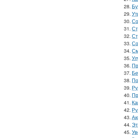
28.
Бу
29.
Ут
30.
Со
31.
Ст
32.
Ст
33.
Со
34.
См
35.
Ул
36.
Пр
37.
Бе
38.
По
39.
Ру
40.
Пр
41.
Ка
42.
Ру
43.
Ак
44.
Эт
45.
Ув