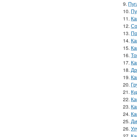
9.
Пуг
10.
Пу
11.
Ка
12.
Со
13.
По
14.
Ка
15.
Ка
16.
То
17.
Ка
18.
Др
19.
Ка
20.
Гр
21.
Ку
22.
Ка
23.
Ка
24.
Ка
25.
Ди
26.
Ул
27.
Ка