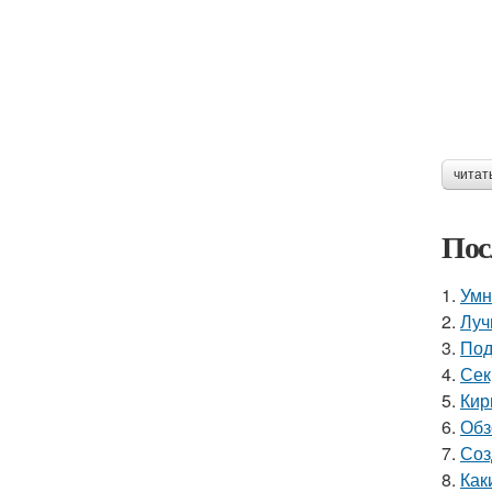
читат
Пос
1.
Умн
2.
Луч
3.
Под
4.
Сек
5.
Кир
6.
Обз
7.
Соз
8.
Как