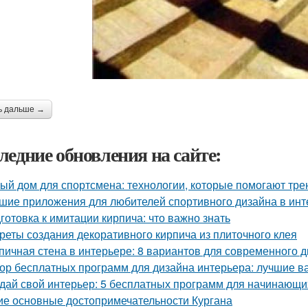
ь дальше →
ледние обновления на сайте:
ый дом для спортсмена: технологии, которые помогают тре
шие приложения для любителей спортивного дизайна в инт
готовка к имитации кирпича: что важно знать
реты создания декоративного кирпича из плиточного клея
пичная стена в интерьере: 8 вариантов для современного 
ор бесплатных программ для дизайна интерьера: лучшие 
дай свой интерьер: 5 бесплатных программ для начинающи
ие основные достопримечательности Кургана