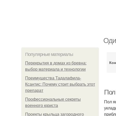
Оди
Популярные материалы
Кон
Перекрытия в домах из бревна:
выбор материала и технологии
Преимущества Тадалафила-
Ксантис: Почему стоит выбрать этот
препарат
Пол 
Профессиональные секреты
Пол я
военного юриста
уклад
прибл
Проекты крыльца загородного