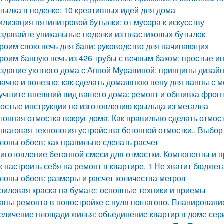
тылка в поделке: 10 креативных идей для дома
илизация пятилитровой бутылки: от мусора к искусству
здавайте уникальные поделки из пластиковых бутылок
роим свою печь для бани: руководство для начинающих
роим банную печь из 426 трубы с вечным баком: простые и
здание уютного дома с Анной Муравиной: принципы дизай
ачно и полезно: как сделать домашнюю пену для ванны с 
учшите внешний вид вашего дома: ремонт и обшивка фрон
остые инструкции по изготовлению крыльца из металла
тонная отмостка вокруг дома. Как правильно сделать отмост
шаговая технология устройства бетонной отмостки.. Выбор
лоны обоев: как правильно сделать расчет
иготовление бетонной смеси для отмостки. Компоненты и 
к настроить себя на ремонт в квартире. 1 Не хватит бюджет
лоны обоев: размеры и расчет количества метров
риловая краска на бумаге: основные техники и приемы
апы ремонта в новостройке с нуля пошагово. Планировани
еличение площади жилья: объединение квартир в доме сер