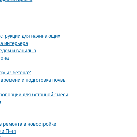
нструкции для начинающих
на интерьера
медом и ванилью
тона
ку из бетона?
 времени и подготовка почвы
пропорции для бетонной смеси
а
е ремонта в новостройке
ии П-44