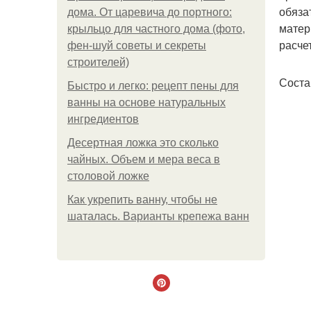
обяза
дома. От царевича до портного:
матер
крыльцо для частного дома (фото,
расче
фен-шуй советы и секреты
строителей)
Соста
Быстро и легко: рецепт пены для
ванны на основе натуральных
ингредиентов
Десертная ложка это сколько
чайных. Объем и мера веса в
столовой ложке
Как укрепить ванну, чтобы не
шаталась. Варианты крепежа ванн