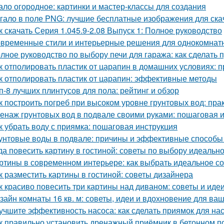
ало огородное: картинки и мастер-классы для создания
гало в поле PNG: лучшие бесплатные изображения для ск
к скачать Серия 1.045.9-2.08 Выпуск 1: Полное руководство
временные стили и интерьерные решения для однокомнат
лное руководство по выбору печи для гаража: как сделать
к отполировать пластик от царапин в домашних условиях:
к отполировать пластик от царапин: эффективные методы
п-8 лучших плинтусов для пола: рейтинг и обзор
к построить погреб при высоком уровне грунтовых вод: пра
енаж грунтовых вод в подвале своими руками: пошаговая 
к убрать воду с приямка: пошаговая инструкция
унтовые воды в подвале: причины и эффективные способы
да повесить картину в гостиной: советы по выбору идеальн
ртины в современном интерьере: как выбрать идеальное с
к разместить картины в гостиной: советы дизайнера
к красиво повесить три картины над диваном: советы и иде
зайн комнаты 16 кв. м: советы, идеи и вдохновение для ва
учшите эффективность насоса: как сделать приямок для на
к правильно установить дренажный приёмник в бетонном п