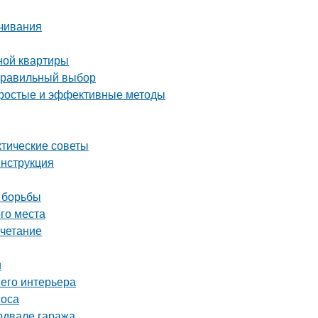
ачивания
ной квартиры
 правильный выбор
 простые и эффективные методы
ктические советы
инструкция
 борьбы
ого места
очетание
и
шего интерьера
соса
одвале гаража