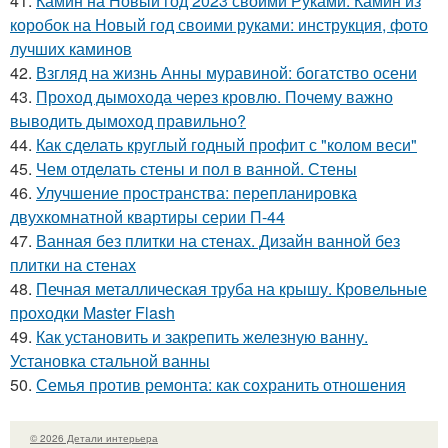
41.
Камин на Новый год 2023 своими Руками. Камин из
коробок на Новый год своими руками: инструкция, фото
лучших каминов
42.
Взгляд на жизнь Анны муравиной: богатство осени
43.
Проход дымохода через кровлю. Почему важно
выводить дымоход правильно?
44.
Как сделать круглый годный профит с "колом веси"
45.
Чем отделать стены и пол в ванной. Стены
46.
Улучшение пространства: перепланировка
двухкомнатной квартиры серии П-44
47.
Ванная без плитки на стенах. Дизайн ванной без
плитки на стенах
48.
Печная металлическая труба на крышу. Кровельные
проходки Master Flash
49.
Как установить и закрепить железную ванну.
Установка стальной ванны
50.
Семья против ремонта: как сохранить отношения
© 2026 Детали интерьера