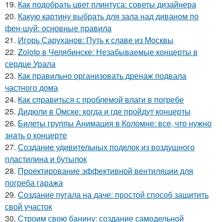
19.
Как подобрать цвет плинтуса: советы дизайнера
20.
Какую картину выбрать для зала над диваном по
фен-шуй: основные правила
21.
Игорь Саруханов: Путь к славе из Москвы
22.
Zoloto в Челябинске: Незабываемые концерты в
сердце Урала
23.
Как правильно организовать дренаж подвала
частного дома
24.
Как справиться с проблемой влаги в погребе
25.
Дидюли в Омске: когда и где пройдут концерты
26.
Билеты группы Анимация в Коломне: все, что нужно
знать о концерте
27.
Создание удивительных поделок из воздушного
пластилина и бутылок
28.
Проектирование эффективной вентиляции для
погреба гаража
29.
Создание пугала на даче: простой способ защитить
свой участок
30.
Строим свою банину: создание самодельной