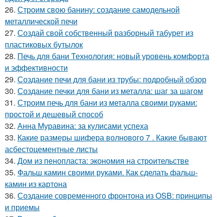
26.
Строим свою банину: создание самодельной
металлической печи
27.
Создай свой собственный разборный табурет из
пластиковых бутылок
28.
Печь для бани Технология: новый уровень комфорта
и эффективности
29.
Создание печи для бани из трубы: подробный обзор
30.
Создание печки для бани из металла: шаг за шагом
31.
Строим печь для бани из металла своими руками:
простой и дешевый способ
32.
Анна Муравина: за кулисами успеха
33.
Какие размеры шифера волнового 7 . Какие бывают
асбестоцементные листы
34.
Дом из пенопласта: экономия на строительстве
35.
Фальш камин своими руками. Как сделать фальш-
камин из картона
36.
Создание современного фронтона из OSB: принципы
и приемы