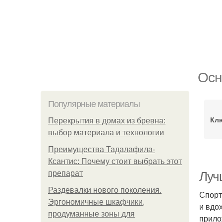
Осн
Популярные материалы
Кл
Перекрытия в домах из бревна:
выбор материала и технологии
Преимущества Тадалафила-
Ксантис: Почему стоит выбрать этот
препарат
Луч
Раздевалки нового поколения.
Спорт
Эргономичные шкафчики,
и вдо
продуманные зоны для
прило