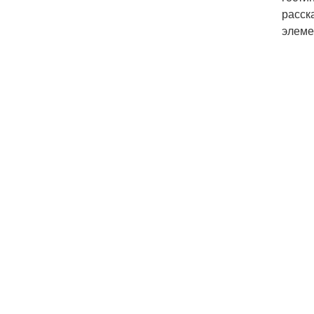
расск
элеме