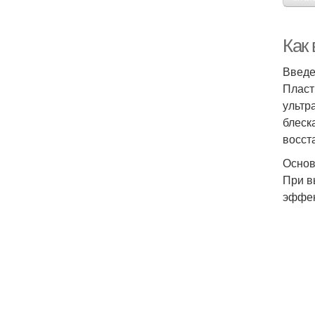
Как
Введ
Пласт
ультр
блеск
восст
Основ
При в
эффек