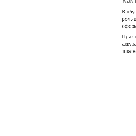
Как
В обу
роль 
оформ
При с
аккур
тщате