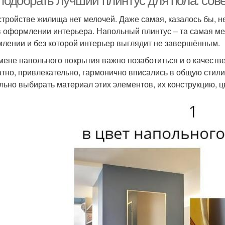
 подобрать лучший плинтус для пола: сов
стройстве жилища нет мелочей. Даже самая, казалось бы, 
в оформлении интерьера. Напольный плинтус – та самая мел
лении и без которой интерьер выглядит не завершённым.
мене напольного покрытия важно позаботиться и о качеств
атно, привлекательно, гармонично вписались в общую стили
льно выбирать материал этих элементов, их конструкцию, ц