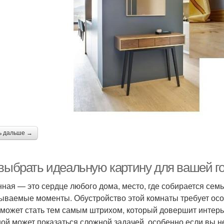
ь дальше →
 выбрать идеальную картину для вашей г
нная — это сердце любого дома, место, где собирается сем
ываемые моменты. Обустройство этой комнаты требует особ
 может стать тем самым штрихом, который довершит интер
ной может показаться сложной задачей, особенно если вы не