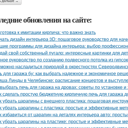
ь дальше →
ледние обновления на сайте:
готовка к имитации кирпича: что важно знать
чать дизайн интерьера 3D: пошаговое руководство для на
шие программы для дизайна интерьера: выбор профессио
дай свой собственный пугало: интересные картинки для де
ное руководство по созданию подвесного потолка из гипсок
 можно насладиться природой в окрестностях Северодвинс
ь для гаража бу: как выбрать надежное и экономичное реш
ша Линды в Челябинске: расписание концертов и выступл
 выбрать печь для гаража на дровах: советы по установке и
к сделать простую бюджетную кирпичную печь для гаража д
к убрать царапины с внешнего пластика: пошаговая инстру
к убрать царапины с пластика: простые и эффективные ме
к избавиться от царапин на деталях интерьера авто: прос
к убрать царапины на пластике: простые и эффективные м