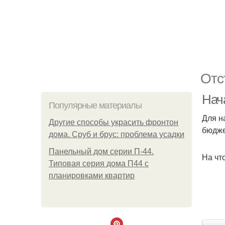
Отс
Нача
Популярные материалы
Для н
Другие способы украсить фронтон
бюдже
дома. Сруб и брус: проблема усадки
Панельный дом серии П-44.
На чт
Типовая серия дома П44 с
планировками квартир