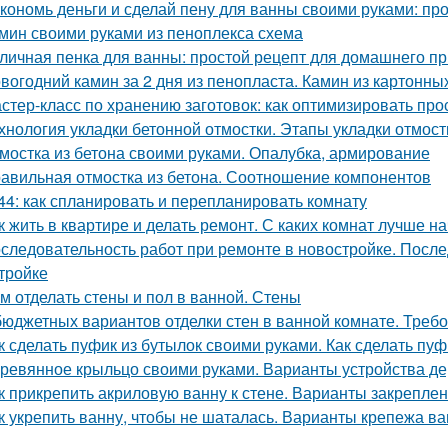
кономь деньги и сделай пену для ванны своими руками: пр
мин своими руками из пеноплекса схема
личная пенка для ванны: простой рецепт для домашнего п
вогодний камин за 2 дня из пенопласта. Камин из картонны
стер-класс по хранению заготовок: как оптимизировать про
хнология укладки бетонной отмостки. Этапы укладки отмост
мостка из бетона своими руками. Опалубка, армирование
авильная отмостка из бетона. Соотношение компонентов
44: как спланировать и перепланировать комнату
к жить в квартире и делать ремонт. С каких комнат лучше н
следовательность работ при ремонте в новостройке. После
тройке
м отделать стены и пол в ванной. Стены
бюджетных вариантов отделки стен в ванной комнате. Треб
к сделать пуфик из бутылок своими руками. Как сделать пу
ревянное крыльцо своими руками. Варианты устройства д
к прикрепить акриловую ванну к стене. Варианты закреплен
к укрепить ванну, чтобы не шаталась. Варианты крепежа ва