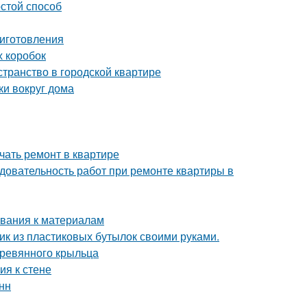
остой способ
риготовления
х коробок
странство в городской квартире
ки вокруг дома
ачать ремонт в квартире
довательность работ при ремонте квартиры в
ования к материалам
фик из пластиковых бутылок своими руками.
еревянного крыльца
ия к стене
нн