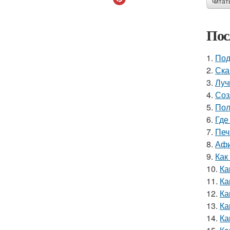
читат
Пос
1.
Под
2.
Ска
3.
Луч
4.
Соз
5.
Пол
6.
Где
7.
Печ
8.
Афи
9.
Как
10.
Ка
11.
Ка
12.
Ка
13.
Ка
14.
Ка