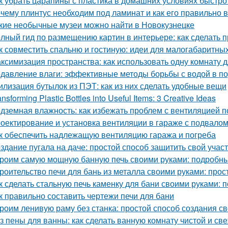
к убрать царапины с пластика в домашних условиях быстр
чему плинтус необходим под ламинат и как его правильно 
кие необычные музеи можно найти в Новокузнецке
лный гид по размещению картин в интерьере: как сделать 
к совместить спальню и гостиную: идеи для малогабаритны
ксимизация пространства: как использовать одну комнату д
давление влаги: эффективные методы борьбы с водой в п
илизация бутылок из ПЭТ: как из них сделать удобные вещи
ansforming Plastic Bottles into Useful Items: 3 Creative Ideas
дземная влажность: как избежать проблем с вентиляцией 
оектирование и установка вентиляции в гараже с подвало
к обеспечить надлежащую вентиляцию гаража и погреба
здание пугала на даче: простой способ защитить свой учас
роим самую мощную банную печь своими руками: подробны
роительство печи для бань из металла своими руками: про
к сделать стальную печь каменку для бани своими руками:
к правильно составить чертежи печи для бани
роим ленивую раму без станка: простой способ создания с
з пены для ванны: как сделать ванную комнату чистой и св