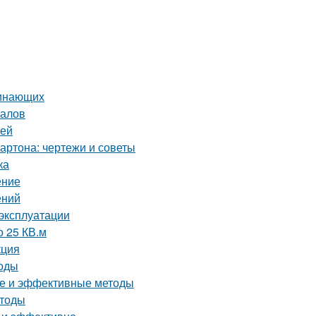
чинающих
налов
тей
артона: чертежи и советы
ка
ение
ений
 эксплуатации
о 25 КВ.м
кция
тоды
тые и эффективные методы
етоды