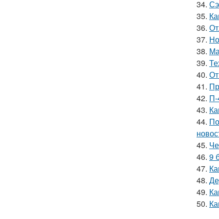
34.
Сэ
35.
Ка
36.
От
37.
Но
38.
Ма
39.
Те
40.
От
41.
Пр
42.
П-
43.
Ка
44.
По
новос
45.
Че
46.
9 
47.
Ка
48.
Де
49.
Ка
50.
Ка