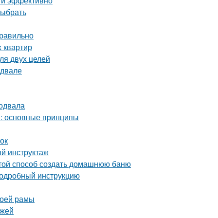
о и эффективно
выбрать
правильно
х квартир
ля двух целей
одвале
подвала
м: основные принципы
ток
й инструктаж
стой способ создать домашнюю баню
 подробный инструкцию
воей рамы
ежей