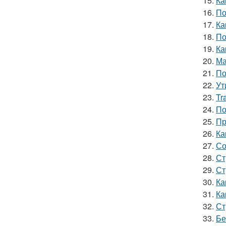
15.
Ка
16.
По
17.
Ка
18.
По
19.
Ка
20.
Ма
21.
По
22.
Ут
23.
Tr
24.
По
25.
Пр
26.
Ка
27.
Со
28.
Ст
29.
Ст
30.
Ка
31.
Ка
32.
Ст
33.
Бе