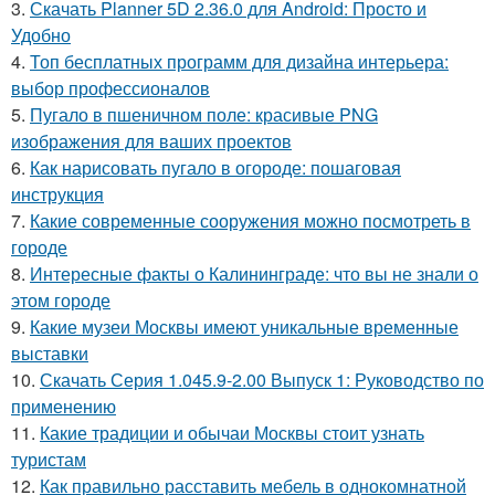
3.
Скачать Planner 5D 2.36.0 для Android: Просто и
Удобно
4.
Топ бесплатных программ для дизайна интерьера:
выбор профессионалов
5.
Пугало в пшеничном поле: красивые PNG
изображения для ваших проектов
6.
Как нарисовать пугало в огороде: пошаговая
инструкция
7.
Какие современные сооружения можно посмотреть в
городе
8.
Интересные факты о Калининграде: что вы не знали о
этом городе
9.
Какие музеи Москвы имеют уникальные временные
выставки
10.
Скачать Серия 1.045.9-2.00 Выпуск 1: Руководство по
применению
11.
Какие традиции и обычаи Москвы стоит узнать
туристам
12.
Как правильно расставить мебель в однокомнатной