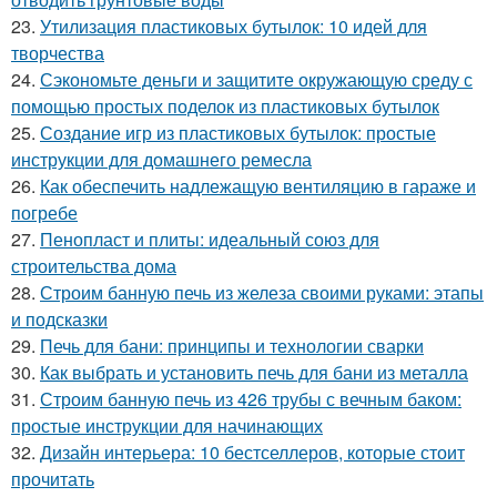
23.
Утилизация пластиковых бутылок: 10 идей для
творчества
24.
Сэкономьте деньги и защитите окружающую среду с
помощью простых поделок из пластиковых бутылок
25.
Создание игр из пластиковых бутылок: простые
инструкции для домашнего ремесла
26.
Как обеспечить надлежащую вентиляцию в гараже и
погребе
27.
Пенопласт и плиты: идеальный союз для
строительства дома
28.
Строим банную печь из железа своими руками: этапы
и подсказки
29.
Печь для бани: принципы и технологии сварки
30.
Как выбрать и установить печь для бани из металла
31.
Строим банную печь из 426 трубы с вечным баком:
простые инструкции для начинающих
32.
Дизайн интерьера: 10 бестселлеров, которые стоит
прочитать