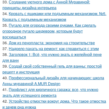
33.
Создание уютного дома с Анной Муравиной:
принципы дизайна интерьера
34.
Кровать с ящиками или подъемным механизмом. №5.
Кровать с подъемным механизмом
35.
Пугало для огорода своими руками. Как сделать
огородное пугало шедевром, которым будут
восхищаться
36.
Дом из пенопласта: экономия на строительстве
37.
Надоело пахать на ремонт: как справиться с этим
38.
Заголовок 1: Всё, что нужно знать о желейной пенe
для ванн
39.
Создай свой собственный гель для ванны: простой
рецепт и инструкция
40.
Профессиональный дизайн для начинающих: школа
Анны муравиной A.MUR Design
41.
Профлист для кирпичного гаража: все, что нужно
знать для успешного ремонта
42.
Устройство отмостки вокруг дома. Что такое отмостка
и зачем она нужна