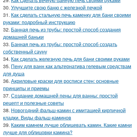
29.
Как сделать вечную банную печь своими руками
30.
Улучшите свою баню с железной печкой
31.
Как сделать стальную печь каменку для бани своими
руками: подробный инструкцию
32.
Банная печь из трубы: простой способ создания
домашней баньки
33.
Банная печь из трубы: простой способ создать
собственный сауну
34.
Как сделать железную печь для бани своими руками
35.
Пену для ванн как альтернатива гелевым средствам
для душа
36.
Акриловые краски для росписи стен: основные
принципы и приемы
37.
Создание домашней пены для ванны: простой
рецепт и полезные советы
38.
Новогодний фальш-камин с имитацией кирпичной
кладки. Виды фальш-каминов
39.
Каким камнем лучше облицевать камин. Какие камни
лучше для облицовки камина?