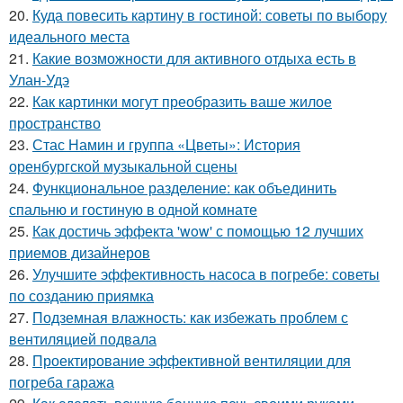
20.
Куда повесить картину в гостиной: советы по выбору
идеального места
21.
Какие возможности для активного отдыха есть в
Улан-Удэ
22.
Как картинки могут преобразить ваше жилое
пространство
23.
Стас Намин и группа «Цветы»: История
оренбургской музыкальной сцены
24.
Функциональное разделение: как объединить
спальню и гостиную в одной комнате
25.
Как достичь эффекта 'wow' с помощью 12 лучших
приемов дизайнеров
26.
Улучшите эффективность насоса в погребе: советы
по созданию приямка
27.
Подземная влажность: как избежать проблем с
вентиляцией подвала
28.
Проектирование эффективной вентиляции для
погреба гаража