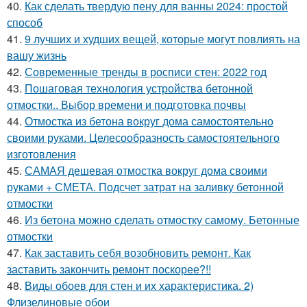
40.
Как сделать твердую пену для ванны 2024: простой
способ
41.
9 лучших и худших вещей, которые могут повлиять на
вашу жизнь
42.
Современные тренды в росписи стен: 2022 год
43.
Пошаговая технология устройства бетонной
отмостки.. Выбор времени и подготовка почвы
44.
Отмостка из бетона вокруг дома самостоятельно
своими руками. Целесообразность самостоятельного
изготовления
45.
САМАЯ дешевая отмостка вокруг дома своими
руками + СМЕТА. Подсчет затрат на заливку бетонной
отмостки
46.
Из бетона можно сделать отмостку самому. Бетонные
отмостки
47.
Как заставить себя возобновить ремонт. Как
заставить закончить ремонт поскорее?!!
48.
Виды обоев для стен и их характеристика. 2)
Флизелиновые обои