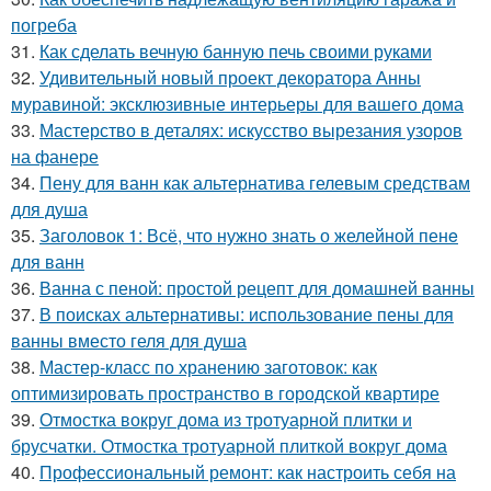
погреба
31.
Как сделать вечную банную печь своими руками
32.
Удивительный новый проект декоратора Анны
муравиной: эксклюзивные интерьеры для вашего дома
33.
Мастерство в деталях: искусство вырезания узоров
на фанере
34.
Пену для ванн как альтернатива гелевым средствам
для душа
35.
Заголовок 1: Всё, что нужно знать о желейной пенe
для ванн
36.
Ванна с пеной: простой рецепт для домашней ванны
37.
В поисках альтернативы: использование пены для
ванны вместо геля для душа
38.
Мастер-класс по хранению заготовок: как
оптимизировать пространство в городской квартире
39.
Отмостка вокруг дома из тротуарной плитки и
брусчатки. Отмостка тротуарной плиткой вокруг дома
40.
Профессиональный ремонт: как настроить себя на