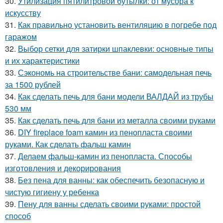
30.
Утилизация пятилитровой бутылки: от мусора к
искусству
31.
Как правильно установить вентиляцию в погребе под
гаражом
32.
Выбор сетки для затирки шпаклевки: основные типы
и их характеристики
33.
Сэкономь на строительстве бани: самодельная печь
за 1500 рублей
34.
Как сделать печь для бани модели ВАЛДАЙ из трубы
530 мм
35.
Как сделать печь для бани из металла своими руками
36.
DIY fireplace foam камин из пенопласта своими
руками. Как сделать фальш камин
37.
Делаем фальш-камин из пенопласта. Способы
изготовления и декорирования
38.
Без пена для ванны: как обеспечить безопасную и
чистую гигиену у ребенка
39.
Пену для ванны сделать своими руками: простой
способ