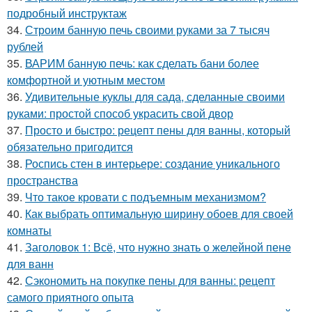
подробный инструктаж
34.
Строим банную печь своими руками за 7 тысяч
рублей
35.
ВАРИМ банную печь: как сделать бани более
комфортной и уютным местом
36.
Удивительные куклы для сада, сделанные своими
руками: простой способ украсить свой двор
37.
Просто и быстро: рецепт пены для ванны, который
обязательно пригодится
38.
Роспись стен в интерьере: создание уникального
пространства
39.
Что такое кровати с подъемным механизмом?
40.
Как выбрать оптимальную ширину обоев для своей
комнаты
41.
Заголовок 1: Всё, что нужно знать о желейной пенe
для ванн
42.
Сэкономить на покупке пены для ванны: рецепт
самого приятного опыта