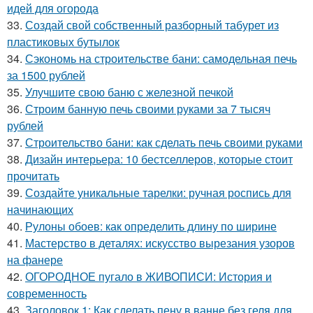
идей для огорода
33.
Создай свой собственный разборный табурет из
пластиковых бутылок
34.
Сэкономь на строительстве бани: самодельная печь
за 1500 рублей
35.
Улучшите свою баню с железной печкой
36.
Строим банную печь своими руками за 7 тысяч
рублей
37.
Строительство бани: как сделать печь своими руками
38.
Дизайн интерьера: 10 бестселлеров, которые стоит
прочитать
39.
Создайте уникальные тарелки: ручная роспись для
начинающих
40.
Рулоны обоев: как определить длину по ширине
41.
Мастерство в деталях: искусство вырезания узоров
на фанере
42.
ОГОРОДНОЕ пугало в ЖИВОПИСИ: История и
современность
43.
Заголовок 1: Как сделать пену в ванне без геля для