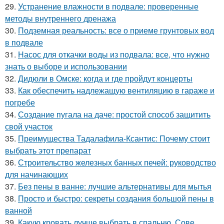
29.
Устранение влажности в подвале: проверенные
методы внутреннего дренажа
30.
Подземная реальность: все о приеме грунтовых вод
в подвале
31.
Насос для откачки воды из подвала: все, что нужно
знать о выборе и использовании
32.
Дидюли в Омске: когда и где пройдут концерты
33.
Как обеспечить надлежащую вентиляцию в гараже и
погребе
34.
Создание пугала на даче: простой способ защитить
свой участок
35.
Преимущества Тадалафила-Ксантис: Почему стоит
выбрать этот препарат
36.
Строительство железных банных печей: руководство
для начинающих
37.
Без пены в ванне: лучшие альтернативы для мытья
38.
Просто и быстро: секреты создания большой пены в
ванной
39.
Какую кровать лучше выбрать в спальню. Сове.