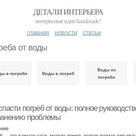
ДЕТАЛИ ИНТЕРЬЕРА
интересные идеи handmade!
главная
новости
статьи
реба от воды
Воды из
ды в погребе
Воды в погреб
погреба
спасти погреб от воды: полное руководс
ранению проблемы
ение
б — это важная часть многих домов, используемая для хран