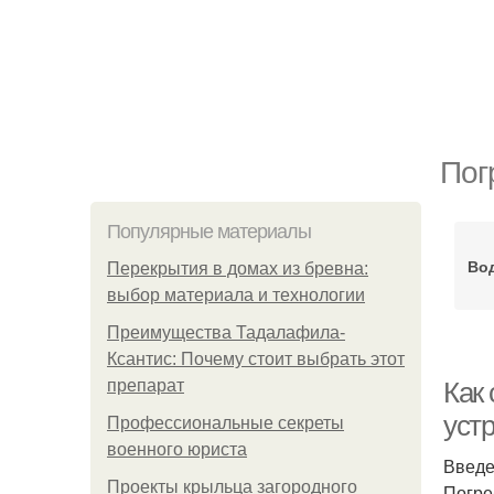
Пог
Популярные материалы
Во
Перекрытия в домах из бревна:
выбор материала и технологии
Преимущества Тадалафила-
Ксантис: Почему стоит выбрать этот
препарат
Как 
уст
Профессиональные секреты
военного юриста
Введ
Проекты крыльца загородного
Погре