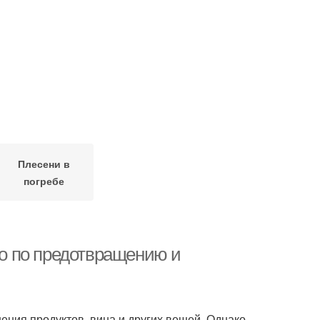
Плесени в
погребе
тво по предотвращению и
ения продуктов, вина и других вещей. Однако