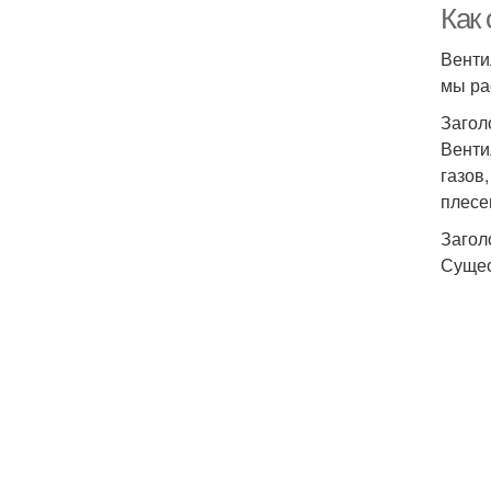
Как
Венти
мы ра
Загол
Венти
газов
плесе
Загол
Сущес