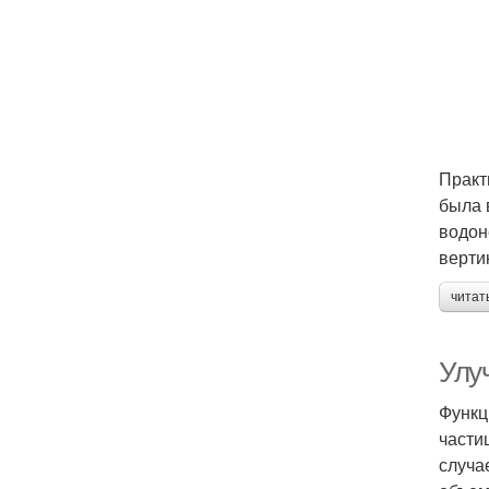
Практ
была 
водон
верти
читат
Улу
Функц
части
случа