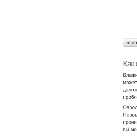
читат
Как 
Влажн
может
долго
пробл
Опред
Первы
прони
вы мо