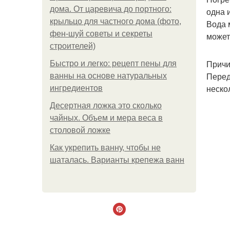
дома. От царевича до портного:
одна 
крыльцо для частного дома (фото,
Вода 
фен-шуй советы и секреты
может
строителей)
Причи
Быстро и легко: рецепт пены для
Перед
ванны на основе натуральных
неско
ингредиентов
Десертная ложка это сколько
чайных. Объем и мера веса в
столовой ложке
Как укрепить ванну, чтобы не
шаталась. Варианты крепежа ванн