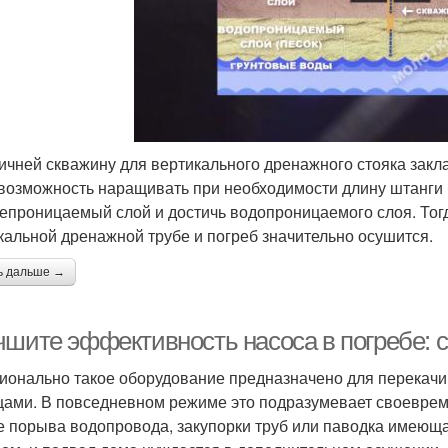
ичней скважину для вертикального дренажного стояка закл
возможность наращивать при необходимости длину штанги б
епроницаемый слой и достичь водопроницаемого слоя. Тогд
кальной дренажной трубе и погреб значительно осушится.
ь дальше →
чшите эффективность насоса в погребе: 
ионально такое оборудование предназначено для перекачи
цами. В повседневном режиме это подразумевает своевреме
е порыва водопровода, закупорки труб или паводка имеющ