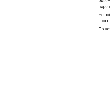
объем
перен
Устро
спосо
По на