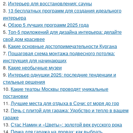
2.
Интерьер для восстановления: сауны
3.
13 бесплатных программ для создания идеального
интерьера
4.
Обзор 5 лучших программ 2025 года
5.
Топ-5 приложений для дизайна интерьера: делайте
свой дом красивее
6.
Какие основные достопримечательности Кургана
7.
Пошаговая схема монтажа подвесного потолка:
инструкция для начинающих
8.
Какие необычные музеи
9.
Интерьер однушки 2025: последние тенденции и
стильные решения
10.
Какие театры Москвы проводят уникальные
постановки
11.
Лучшие места для отдыха в Сочи: от моря до гор
12.
Печь с плитой для гаража: Удобство и тепло в вашем
гараже
13.
Стас Намин и «Цветы»: золотой век русского рока
14.
Печка для гаража на дровах: как выбрать