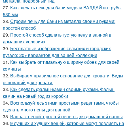
металла: подробный гид
27.
Как сделать печь для бани модели ВАЛДАЙ из трубы
530 мм
28.
Строим печь для бани из металла своими руками:
простой способ
29.
Простой способ сделать густую пену в ванной в
домашних условиях
30.
Бесплатные изображения сельских и городских
пугало: 20+ вариантов для вашей коллекции
31.
Как выбрать оптимальную ширину обоев для своей
комнаты
32.
Выбираем правильное основание для кровати. Виды
оснований для кровати:
33.
Как сделать фальш-камин своими руками. Фальш
камин на новый год из коробки
34.
Воспользуйтесь этими простыми рецептами, чтобы
сделать много пены для ванной
35.
Ванна с пеной: простой рецепт для домашней ванны
36.
9 лучших и худших вещей, которые могут повлиять на