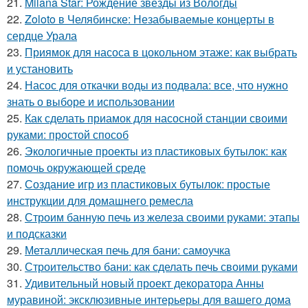
21.
Milana Star: Рождение звезды из Вологды
22.
Zoloto в Челябинске: Незабываемые концерты в
сердце Урала
23.
Приямок для насоса в цокольном этаже: как выбрать
и установить
24.
Насос для откачки воды из подвала: все, что нужно
знать о выборе и использовании
25.
Как сделать приамок для насосной станции своими
руками: простой способ
26.
Экологичные проекты из пластиковых бутылок: как
помочь окружающей среде
27.
Создание игр из пластиковых бутылок: простые
инструкции для домашнего ремесла
28.
Строим банную печь из железа своими руками: этапы
и подсказки
29.
Металлическая печь для бани: самоучка
30.
Строительство бани: как сделать печь своими руками
31.
Удивительный новый проект декоратора Анны
муравиной: эксклюзивные интерьеры для вашего дома