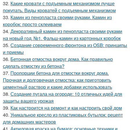
32.
Какие кровати с подъемным механизмом лучше
покупать. Виды кроватей с подъемным механизмом
33.
Камин из пенопласта своими руками. Камин из
коробок: просто склеиваем
34.
Декоративный камин из пенопласта своими руками
на новый год. №1. Фальш-камин из картонных коробок
35.
Создание современного фронтона из OSB: принципы
и приемы
36.
Бетонная отмостка вокруг дома. Как правильно
сделать отмостку из бетона?
37.
Пропорции бетона для отмостки вокруг дома.
Прочная и долговечная отмостка: как приготовить
цементный раствор и какие добавки использовать
38.
Создание пугала на огороде: 10 отличных идей для
защиты вашего урожая
39.
Как настроится на ремонт и как настроить свой дом
40.
Уникальное кресло из пластиковых бутылок: рецепт
для домашних мастеров
41.
Акриловая краска на бумаге: основные техники и