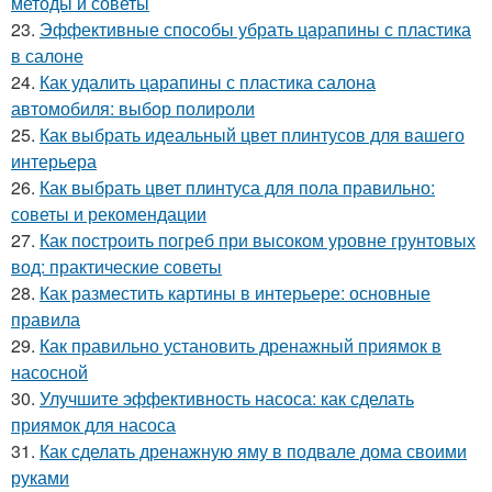
методы и советы
23.
Эффективные способы убрать царапины с пластика
в салоне
24.
Как удалить царапины с пластика салона
автомобиля: выбор полироли
25.
Как выбрать идеальный цвет плинтусов для вашего
интерьера
26.
Как выбрать цвет плинтуса для пола правильно:
советы и рекомендации
27.
Как построить погреб при высоком уровне грунтовых
вод: практические советы
28.
Как разместить картины в интерьере: основные
правила
29.
Как правильно установить дренажный приямок в
насосной
30.
Улучшите эффективность насоса: как сделать
приямок для насоса
31.
Как сделать дренажную яму в подвале дома своими
руками