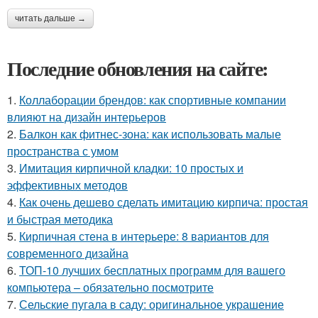
читать дальше →
Последние обновления на сайте:
1.
Коллаборации брендов: как спортивные компании
влияют на дизайн интерьеров
2.
Балкон как фитнес-зона: как использовать малые
пространства с умом
3.
Имитация кирпичной кладки: 10 простых и
эффективных методов
4.
Как очень дешево сделать имитацию кирпича: простая
и быстрая методика
5.
Кирпичная стена в интерьере: 8 вариантов для
современного дизайна
6.
ТОП-10 лучших бесплатных программ для вашего
компьютера – обязательно посмотрите
7.
Сельские пугала в саду: оригинальное украшение