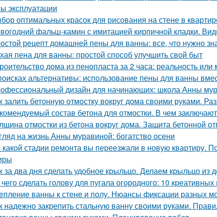
ы эксплуатации
бор оптимальных красок для рисования на стене в квартир
вогодний фальш-камин с имитацией кирпичной кладки. Ви
остой рецепт домашней пены для ванны: все, что нужно зн
хая пена для ванны: простой способ улучшить свой быт
роительство дома из пенопласта за 2 часа: реальность или
поисках альтернативы: использование пены для ванны вмес
офессиональный дизайн для начинающих: школа Анны му
к залить бетонную отмостку вокруг дома своими руками. Ра
комендуемый состав бетона для отмостки. В чем заключаю
лщина отмостки из бетона вокруг дома. Защита бетонной о
гляд на жизнь Анны муравиной: богатство осени
 какой стадии ремонта вы переезжали в новую квартиру. П
иры
к за два дня сделать удобное крыльцо. Делаем крыльцо из 
 чего сделать голову для пугала огородного: 10 креативных
епление ванны к стене и полу. Нюансы фиксации разных м
к надежно закрепить стальную ванну своими руками. Прави