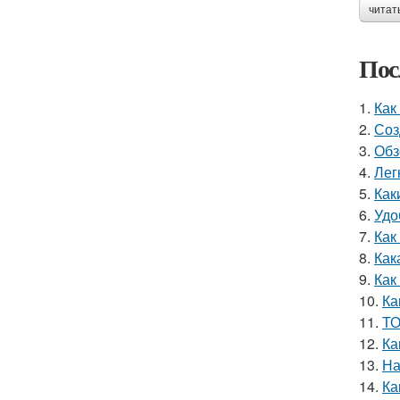
читат
Пос
1.
Как
2.
Соз
3.
Обз
4.
Лег
5.
Как
6.
Удо
7.
Как
8.
Как
9.
Как
10.
Ка
11.
ТО
12.
Ка
13.
На
14.
Ка