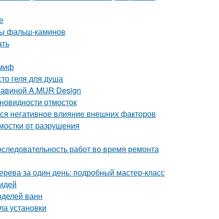
е
ды фальш-каминов
ать
 миф
то геля для душа
равиной A.MUR Design
зновидности отмосток
тся негативное влияние внешних факторов
тмостки от разрушения
оследовательность работ во время ремонта
дерева за один день: подробный мастер-класс
 идей
оделей ванн
ла установки