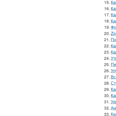
15.
Ка
16.
Ка
17.
Ка
18.
Ка
19.
Фу
20.
Zo
21.
По
22.
Ка
23.
Ка
24.
Ут
25.
Пе
26.
Ул
27.
Вс
28.
Ст
29.
Ка
30.
Ка
31.
Уд
32.
Ан
33.
Ка