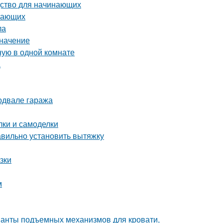
дство для начинающих
инающих
ла
значение
ную в одной комнате
а
одвале гаража
ки и самоделки
авильно установить вытяжку
зки
м
ианты подъемных механизмов для кровати,