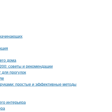
 начинающих
кция
шего дома
200: советы и рекомендации
 для прогулок
ле
и руками: простые и эффективные методы
его интерьера
ера