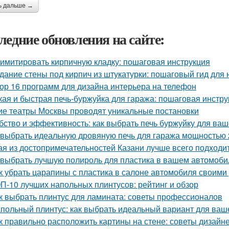
ь дальше →
ледние обновления на сайте:
 имитировать кирпичную кладку: пошаговая инструкция
дание стены под кирпич из штукатурки: пошаговый гид для
ор 16 программ для дизайна интерьера на телефон
кая и быстрая печь-буржуйка для гаража: пошаговая инстру
ие театры Москвы проводят уникальные постановки
бство и эффективность: как выбрать печь буржуйку для ва
 выбрать идеальную дровяную печь для гаража мощностью 
ая из достопримечательностей Казани лучше всего подходит
 выбрать лучшую полироль для пластика в вашем автомоби
к убрать царапины с пластика в салоне автомобиля своим
П-10 лучших напольных плинтусов: рейтинг и обзор
к выбрать плинтус для ламината: советы профессионалов
польный плинтус: как выбрать идеальный вариант для ваш
к правильно расположить картины на стене: советы дизайн