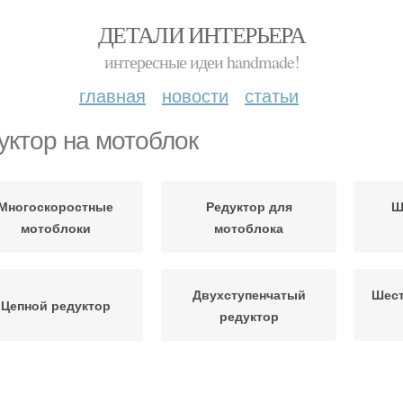
ДЕТАЛИ ИНТЕРЬЕРА
интересные идеи handmade!
главная
новости
статьи
уктор на мотоблок
Многоскоростные
Редуктор для
Ш
мотоблоки
мотоблока
Двухступенчатый
Шест
Цепной редуктор
редуктор
сло для мотоблока
Нева в редуктор