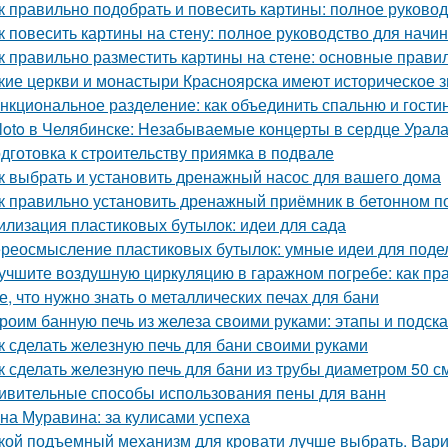
к правильно подобрать и повесить картины: полное руково
к повесить картины на стену: полное руководство для нач
к правильно разместить картины на стене: основные прави
кие церкви и монастыри Красноярска имеют историческое 
нкциональное разделение: как объединить спальню и гости
loto в Челябинске: Незабываемые концерты в сердце Урал
дготовка к строительству приямка в подвале
к выбрать и установить дренажный насос для вашего дома
к правильно установить дренажный приёмник в бетонном п
илизация пластиковых бутылок: идеи для сада
реосмысление пластиковых бутылок: умные идеи для подел
учшите воздушную циркуляцию в гаражном погребе: как пр
е, что нужно знать о металлических печах для бани
роим банную печь из железа своими руками: этапы и подска
к сделать железную печь для бани своими руками
к сделать железную печь для бани из трубы диаметром 50 с
ивительные способы использования пены для ванн
на Муравина: за кулисами успеха
кой подъемный механизм для кровати лучше выбрать. Вар