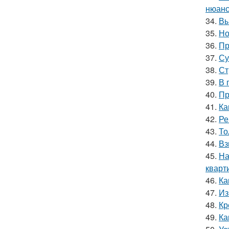
нюанс
34.
Вы
35.
Но
36.
Пр
37.
Су
38.
Ст
39.
В 
40.
Пр
41.
Ка
42.
Ре
43.
То
44.
Вз
45.
На
кварт
46.
Ка
47.
Из
48.
Кр
49.
Ка