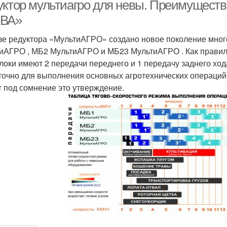
уктор мультиагро для невы. Преимуществ
ВА»
зе редуктора «МультиАГРО» создано новое поколение мн
иАГРО , МБ2 МультиАГРО и МБ23 МультиАГРО . Как правил
локи имеют 2 передачи переднего и 1 передачу заднего хода
точно для выполнения основных агротехнических операций
т под сомнение это утверждение.