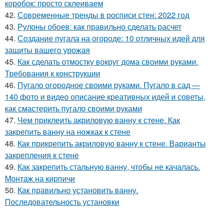
коробок: просто склеиваем
42.
Современные тренды в росписи стен: 2022 год
43.
Рулоны обоев: как правильно сделать расчет
44.
Создание пугала на огороде: 10 отличных идей для
защиты вашего урожая
45.
Как сделать отмостку вокруг дома своими руками.
Требования к конструкции
46.
Пугало огородное своими руками. Пугало в сад —
140 фото и видео описание креативных идей и советы,
как смастерить пугало своими руками
47.
Чем приклеить акриловую ванну к стене. Как
закрепить ванну на ножках к стене
48.
Как прикрепить акриловую ванну к стене. Варианты
закрепления к стене
49.
Как закрепить стальную ванну, чтобы не качалась.
Монтаж на кирпичи
50.
Как правильно установить ванну.
Последовательность установки