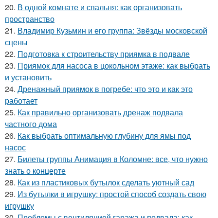
20.
В одной комнате и спальня: как организовать
пространство
21.
Владимир Кузьмин и его группа: Звёзды московской
сцены
22.
Подготовка к строительству приямка в подвале
23.
Приямок для насоса в цокольном этаже: как выбрать
и установить
24.
Дренажный приямок в погребе: что это и как это
работает
25.
Как правильно организовать дренаж подвала
частного дома
26.
Как выбрать оптимальную глубину для ямы под
насос
27.
Билеты группы Анимация в Коломне: все, что нужно
знать о концерте
28.
Как из пластиковых бутылок сделать уютный сад
29.
Из бутылки в игрушку: простой способ создать свою
игрушку
30.
Проблемы с вентиляцией гаража и подвала: как