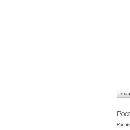
читат
Рос
Роспи