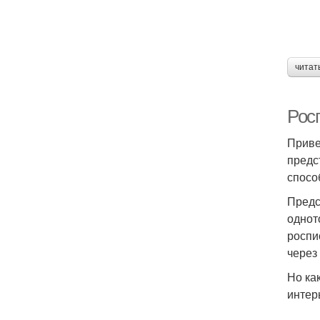
читат
Росп
Приве
предс
спосо
Предс
однот
роспи
через
Но ка
интер