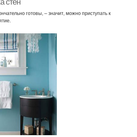
а стен
нчательно готовы, – значит, можно приступать к
ятие.