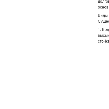
долго
основ
Виды 
Сущес
1. Во
высых
стойк