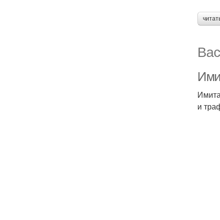
читат
Вас
Ими
Имита
и тра