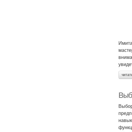
Имита
масте
внима
увиде
читат
Выб
Выбор
предп
навык
функц