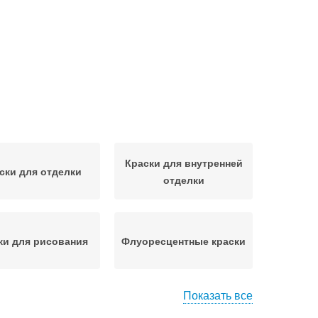
Краски для внутренней
ски для отделки
отделки
ки для рисования
Флуоресцентные краски
Показать все
крил для стен
Стены в квартире