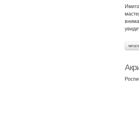
Имита
масте
внима
увиде
читат
Акр
Роспи