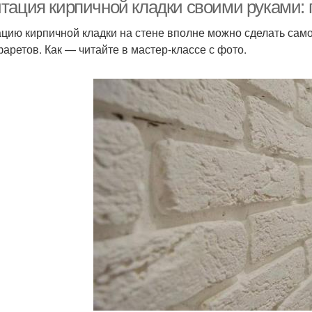
тация кирпичной кладки своими руками: 
цию кирпичной кладки на стене вполне можно сделать само
фаретов. Как — читайте в мастер-классе с фото.
ожественные краски
Краска для моделей
К
Рельефная краска
Стены в ванне
Хлорк
оркаучуковые краски
Краска для санузла
Краска с эффектом
Стен в интерьере
Крас