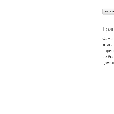
читат
Гриф
Самым
комна
нарис
не бе
цветн