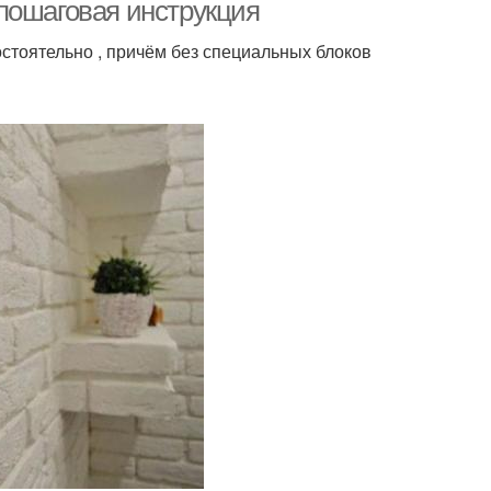
пошаговая инструкция
стоятельно , причём без специальных блоков
раска для авто
Краска для покраски
Водно-дисперсионные
аучуковая краска
краски
Стен на кухне
Грифельная краска
ка для рисования
Мел на стенах