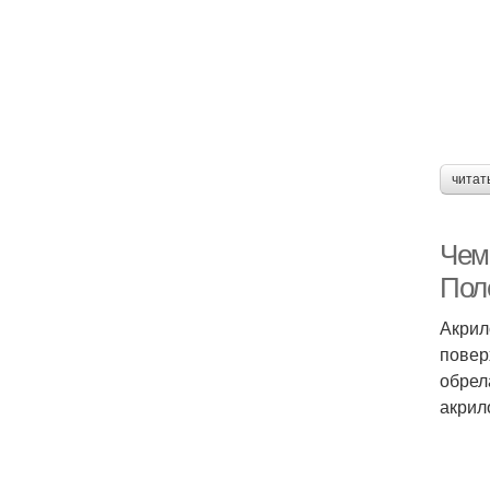
читат
Чем
Пол
Акрил
повер
обрел
акрило