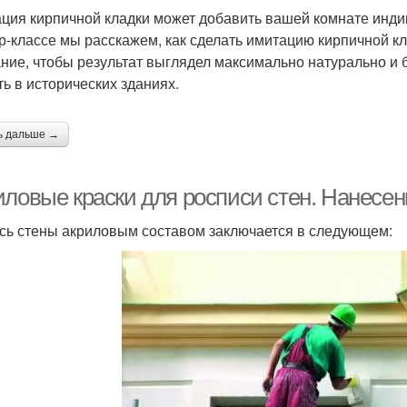
ция кирпичной кладки может добавить вашей комнате индив
Графитовая краска
Краска в квартире
Кра
р-классе мы расскажем, как сделать имитацию кирпичной кл
ние, чтобы результат выглядел максимально натурально и 
ть в исторических зданиях.
Краска на стену
ь дальше →
иловые краски для росписи стен. Нанесен
сь стены акриловым составом заключается в следующем: