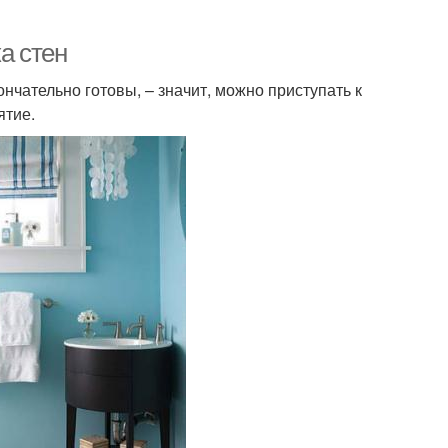
а стен
нчательно готовы, – значит, можно приступать к
ятие.