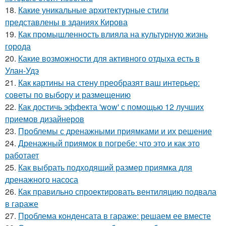
18.
Какие уникальные архитектурные стили
представлены в зданиях Кирова
19.
Как промышленность влияла на культурную жизнь
города
20.
Какие возможности для активного отдыха есть в
Улан-Удэ
21.
Как картины на стену преобразят ваш интерьер:
советы по выбору и размещению
22.
Как достичь эффекта 'wow' с помощью 12 лучших
приемов дизайнеров
23.
Проблемы с дренажными приямками и их решение
24.
Дренажный приямок в погребе: что это и как это
работает
25.
Как выбрать подходящий размер приямка для
дренажного насоса
26.
Как правильно спроектировать вентиляцию подвала
в гараже
27.
Проблема конденсата в гараже: решаем ее вместе