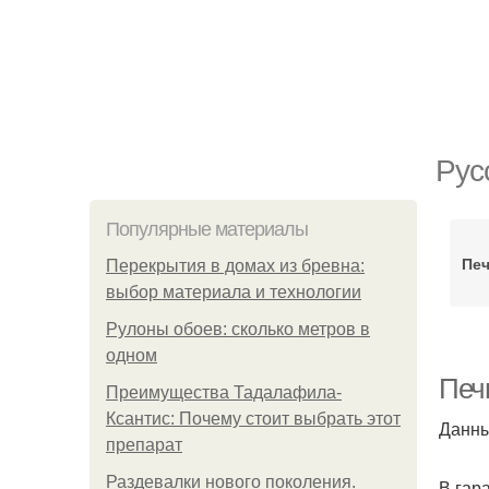
Рус
Популярные материалы
Печ
Перекрытия в домах из бревна:
выбор материала и технологии
Рулоны обоев: сколько метров в
одном
Печь
Преимущества Тадалафила-
Ксантис: Почему стоит выбрать этот
Данны
препарат
Раздевалки нового поколения.
В гар