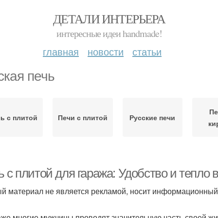
ДЕТАЛИ ИНТЕРЬЕРА
интересные идеи handmade!
главная
новости
статьи
ская печь
Пе
ь с плитой
Печи с плитой
Русские печи
ки
 с плитой для гаража: Удобство и тепло 
й материал не является рекламой, носит информационный 
аже многие мужчины проводят значительную часть своей жи