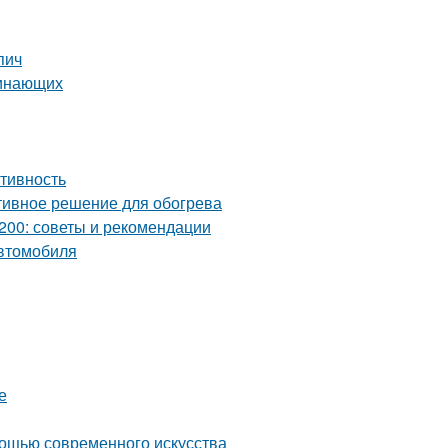
пич
чинающих
ктивность
ктивное решение для обогрева
200: советы и рекомендации
автомобиля
е
мощью современного искусства