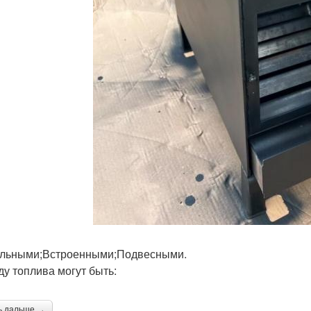
льными;Встроенными;Подвесными.
ду топлива могут быть:
ь дальше →