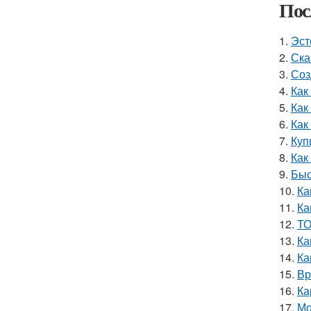
Пос
1.
Эст
2.
Ска
3.
Соз
4.
Как
5.
Как
6.
Как
7.
Куп
8.
Как
9.
Быс
10.
Ка
11.
Ка
12.
ТО
13.
Ка
14.
Ка
15.
Вр
16.
Ка
17.
Мо