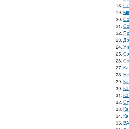
18.
Ст
19.
Mi
20.
Со
21.
Со
22.
Пр
23.
Др
24.
Ут
25.
Сэ
26.
Со
27.
Ка
28.
Не
29.
Ка
30.
Ка
31.
Ка
32.
Ст
33.
Ка
34.
Ка
35.
ВА