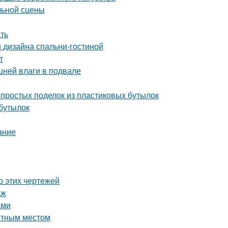
льной сцены
ать
 дизайна спальни-гостиной
т
шней влаги в подвале
простых поделок из пластиковых бутылок
 бутылок
ание
ю этих чертежей
аж
ами
ютным местом