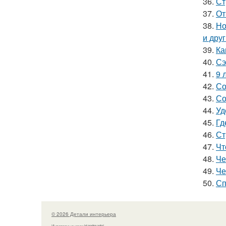
36.
Ст
37.
От
38.
Но
и дру
39.
Ка
40.
Сэ
41.
9 
42.
Со
43.
Со
44.
Уд
45.
Гд
46.
Ст
47.
Чт
48.
Че
49.
Че
50.
Сп
© 2026 Детали интерьера
Интересные идеи Handmade!