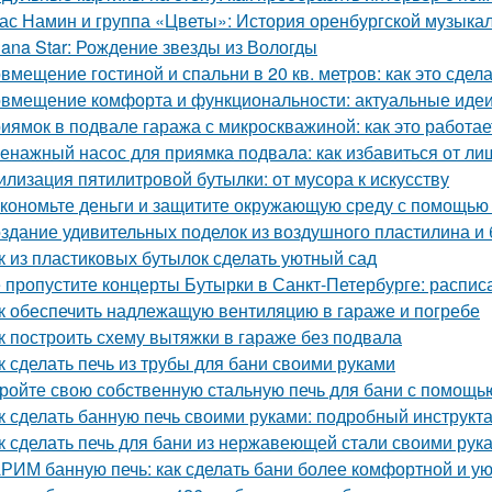
ас Намин и группа «Цветы»: История оренбургской музыка
lana Star: Рождение звезды из Вологды
вмещение гостиной и спальни в 20 кв. метров: как это сдел
вмещение комфорта и функциональности: актуальные идеи
иямок в подвале гаража с микроскважиной: как это работае
енажный насос для приямка подвала: как избавиться от ли
илизация пятилитровой бутылки: от мусора к искусству
кономьте деньги и защитите окружающую среду с помощью 
здание удивительных поделок из воздушного пластилина и
к из пластиковых бутылок сделать уютный сад
 пропустите концерты Бутырки в Санкт-Петербурге: распис
к обеспечить надлежащую вентиляцию в гараже и погребе
к построить схему вытяжки в гараже без подвала
к сделать печь из трубы для бани своими руками
ройте свою собственную стальную печь для бани с помощь
к сделать банную печь своими руками: подробный инструкт
к сделать печь для бани из нержавеющей стали своими рук
РИМ банную печь: как сделать бани более комфортной и у