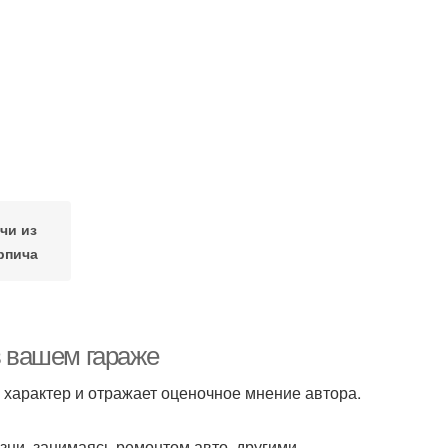
чи из
рпича
в вашем гараже
характер и отражает оценочное мнение автора.
зни, занимаясь ремонтом авто, другими