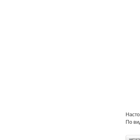
Насто
По ви
читат