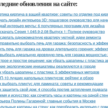
ледние обновления на сайте:
етика кирпича в вашей квартире: советы по отделке под кир
чать дизайн интерьера 3D: пошаговое руководство для на
дай интерьер мечты: 6 популярных программ для дизайна
 скачать Серия 1.045.9-2.08 Выпуск 1: Полное руководство
 сделать однокомнатную квартиру уютной: идеи ремонта
 правильно выбрать печь для гаража: безопасность и эффе
ить печь для гаража на дровах длительного горения: эффе
 выбрать идеальную дровяную печь для гаража мощностью 
трое и простое решение: как убрать царапины с пластика 
кие экологические инициативы реализуются в городе
к убрать царапины с пластика: 5 эффективных методов
П-10 лучших напольных плинтусов: рейтинг и обзор
к выбрать плинтус для ламината: советы и рекомендации
к защитить свой дом: 4 способа против затопления подвала
емя и искусство: как сочетать часы и картины на одной стен
рьера Полины Гагариной: главные события в Москве
дульные картины на стену: как преобразить интерьер с по