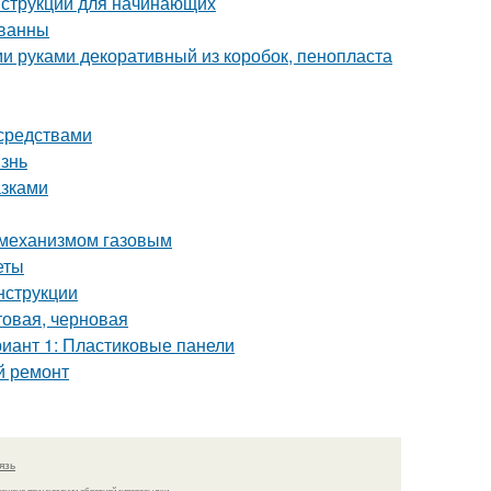
нструкции для начинающих
 ванны
и руками декоративный из коробок, пенопласта
 средствами
изнь
азками
 механизмом газовым
еты
нструкции
товая, черновая
риант 1: Пластиковые панели
й ремонт
язь
решено при указании обратной гиперссылки.