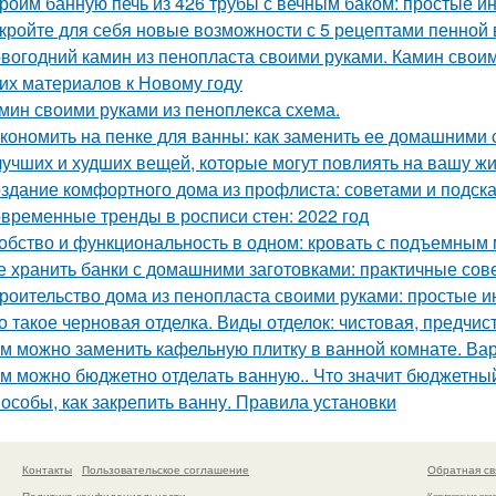
роим банную печь из 426 трубы с вечным баком: простые и
кройте для себя новые возможности с 5 рецептами пенной
вогодний камин из пенопласта своими руками. Камин своим
гих материалов к Новому году
мин своими руками из пеноплекса схема.
кономить на пенке для ванны: как заменить ее домашними
лучших и худших вещей, которые могут повлиять на вашу ж
здание комфортного дома из профлиста: советами и подск
временные тренды в росписи стен: 2022 год
обство и функциональность в одном: кровать с подъемным
е хранить банки с домашними заготовками: практичные сов
роительство дома из пенопласта своими руками: простые и
о такое черновая отделка. Виды отделок: чистовая, предчис
м можно заменить кафельную плитку в ванной комнате. Ва
м можно бюджетно отделать ванную.. Что значит бюджетны
особы, как закрепить ванну. Правила установки
Контакты
Пользовательское соглашение
Обратная св
Политика конфидециальности
Копирование раз