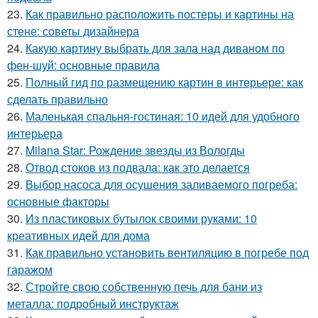
23.
Как правильно расположить постеры и картины на
стене: советы дизайнера
24.
Какую картину выбрать для зала над диваном по
фен-шуй: основные правила
25.
Полный гид по размещению картин в интерьере: как
сделать правильно
26.
Маленькая спальня-гостиная: 10 идей для удобного
интерьера
27.
Milana Star: Рождение звезды из Вологды
28.
Отвод стоков из подвала: как это делается
29.
Выбор насоса для осушения заливаемого погреба:
основные факторы
30.
Из пластиковых бутылок своими руками: 10
креативных идей для дома
31.
Как правильно установить вентиляцию в погребе под
гаражом
32.
Стройте свою собственную печь для бани из
металла: подробный инструктаж