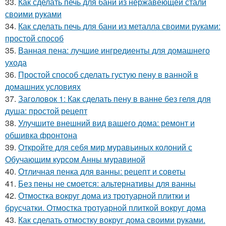
33.
Как сделать печь для бани из нержавеющей стали
своими руками
34.
Как сделать печь для бани из металла своими руками:
простой способ
35.
Ванная пена: лучшие ингредиенты для домашнего
ухода
36.
Простой способ сделать густую пену в ванной в
домашних условиях
37.
Заголовок 1: Как сделать пену в ванне без геля для
душа: простой рецепт
38.
Улучшите внешний вид вашего дома: ремонт и
обшивка фронтона
39.
Откройте для себя мир муравьиных колоний с
Обучающим курсом Анны муравиной
40.
Отличная пенка для ванны: рецепт и советы
41.
Без пены не смоется: альтернативы для ванны
42.
Отмостка вокруг дома из тротуарной плитки и
брусчатки. Отмостка тротуарной плиткой вокруг дома
43.
Как сделать отмостку вокруг дома своими руками.