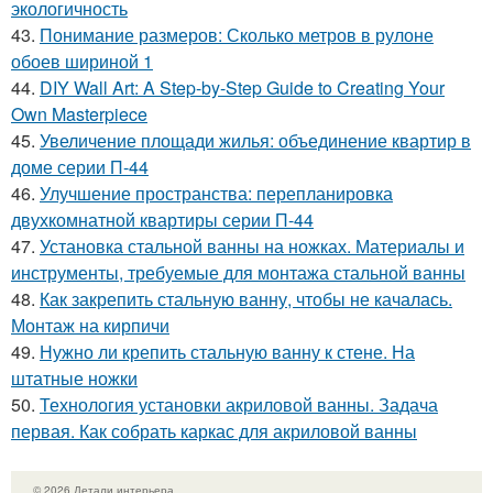
экологичность
43.
Понимание размеров: Сколько метров в рулоне
обоев шириной 1
44.
DIY Wall Art: A Step-by-Step Guide to Creating Your
Own Masterpiece
45.
Увеличение площади жилья: объединение квартир в
доме серии П-44
46.
Улучшение пространства: перепланировка
двухкомнатной квартиры серии П-44
47.
Установка стальной ванны на ножках. Материалы и
инструменты, требуемые для монтажа стальной ванны
48.
Как закрепить стальную ванну, чтобы не качалась.
Монтаж на кирпичи
49.
Нужно ли крепить стальную ванну к стене. На
штатные ножки
50.
Технология установки акриловой ванны. Задача
первая. Как собрать каркас для акриловой ванны
© 2026 Детали интерьера