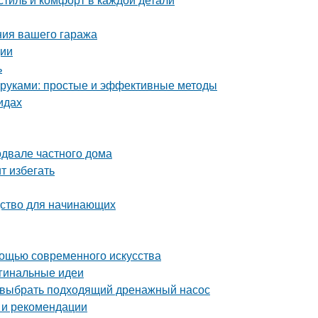
ния вашего гаража
ции
ь
и руками: простые и эффективные методы
идах
одвале частного дома
т избегать
дство для начинающих
мощью современного искусства
игинальные идеи
 выбрать подходящий дренажный насос
 и рекомендации