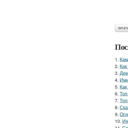
читат
Пос
1.
Как
2.
Как
3.
Дек
4.
Ими
5.
Как
6.
Топ
7.
Топ
8.
Ска
9.
Осн
10.
Ин
11.
Со