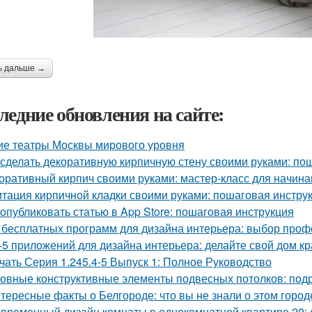
ь дальше →
ледние обновления на сайте:
ие театры Москвы мирового уровня
 сделать декоративную кирпичную стену своими руками: по
оративный кирпич своими руками: мастер-класс для начин
тация кирпичной кладки своими руками: пошаговая инстру
 опубликовать статью в App Store: пошаговая инструкция
 бесплатных программ для дизайна интерьера: выбор про
-5 приложений для дизайна интерьера: делайте свой дом к
чать Серия 1.245.4-5 Выпуск 1: Полное Руководство
овные конструктивные элементы подвесных потолков: под
тересные факты о Белгороде: что вы не знали о этом город
временный дизайн комнаты в однокомнатной квартире 20: с