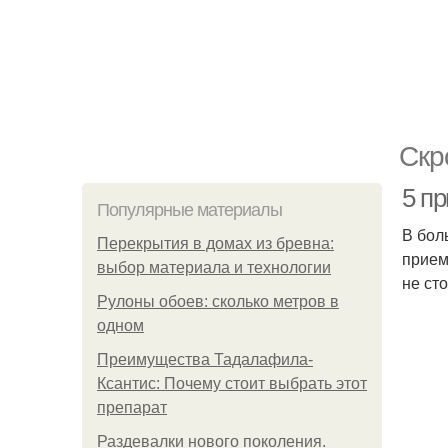
Скр
5 п
Популярные материалы
В бол
Перекрытия в домах из бревна:
прием
выбор материала и технологии
не ст
Рулоны обоев: сколько метров в
одном
Преимущества Тадалафила-
Ксантис: Почему стоит выбрать этот
препарат
Раздевалки нового поколения.