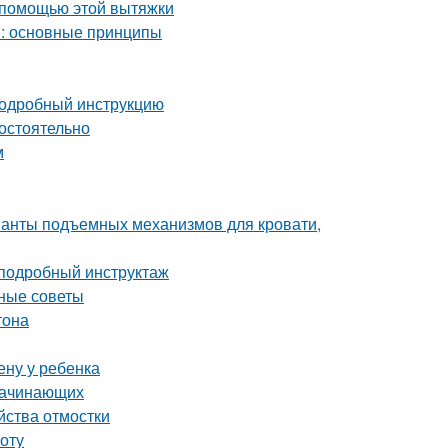
 помощью этой вытяжки
м: основные принципы
 подробный инструкцию
мостоятельно
м
ианты подъемных механизмов для кровати,
 подробный инструктаж
зные советы
тона
ену у ребенка
 начинающих
йства отмостки
оту