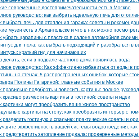
кие современные достопримечательности есть в Москве
лное руководство: как выбрать идеальную печь для отопле
к выбрать печь для отопления гаража: советы и рекоменда
кие музеи есть в Архангельске и что в них можно посмотрет
к убрать царапины с пластика в салоне автомобиля своим
интус для пола: как выбрать подходящий и разобраться в в
интусы: краткий гид для начинающих
о делать, если в подвале частного дома появилась вода
лное руководство: Как эффективно избавиться от воды в п
ртины на стенах: 5 распространенных ошибок, которые стои
рьера Полины Гагариной: главные события в Москве
к правильно подобрать и повесить картины: полное руково
к красиво разместить картины в гостиной: советы и идеи
к картинки могут преобразить ваше жилое пространство
дульные картины на стену: как преобразить интерьер с по
к разделить гостиную и спальню: практические советы и ор
учшите эффективность вашей системы водоотведения: как
к предотвратить затопление подвала: проверенные методы