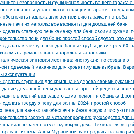
учшите безопасность и функциональность вашего гаража с
оектирование и установка вентиляции в гараже с подвало
к обеспечить надлежащую вентиляцию гаража и погреба
нные печи из металла: все варианты для домашней бани
к сделать стальную печь каменку для бани своими руками:
роительство печи для бани: простой способ сделать это са
к сделать железную печь для бани из трубы диаметром 50 с
кономь на ремонте ванны королевы за копейки
таллическая винтовая лестница: инструкция по созданию
кой подъемный механизм для кровати лучше выбрать. Вар
ы эксплуатации
к сделать ступеньки для крыльца из дерева своими руками:
здание домашней пены для ванны: простой рецепт и поле
учшите внешний вид вашего дома: ремонт и обшивка фрон
к сделать твердую пену для ванны 2024: простой способ
з пена для ванны: как обеспечить безопасную и чистую гиги
роительство гаража из металлопрофиля: руководство для
к правильно залить отмостку вокруг дома. Технология устро
торская система Анны Муравиной: как продвигать свою раб