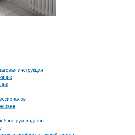
шаговая инструкция
ающих
кция
фессионалов
расивее
робное руководство
е
тиль и комфорт в каждой детали