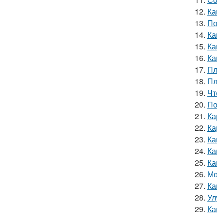
12.
Ка
13.
По
14.
Ка
15.
Ка
16.
Ка
17.
Пл
18.
Пл
19.
Чт
20.
По
21.
Ка
22.
Ка
23.
Ка
24.
Ка
25.
Ка
26.
Мо
27.
Ка
28.
Ул
29.
Ка