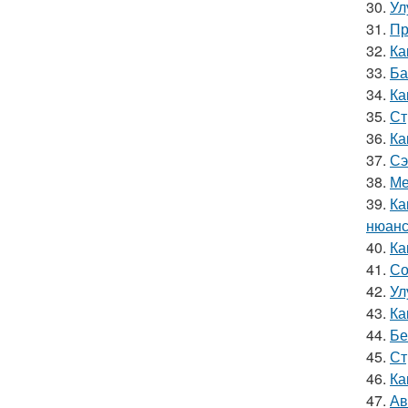
30.
Ул
31.
Пр
32.
Ка
33.
Ба
34.
Ка
35.
Ст
36.
Ка
37.
Сэ
38.
Ме
39.
Ка
нюанс
40.
Ка
41.
Со
42.
Ул
43.
Ка
44.
Бе
45.
Ст
46.
Ка
47.
Ав