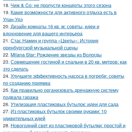
18.
Чиж & Co: не пропусти концерты этого сезона
19.
Какие возможности для активного отдыха есть в
Улан-Удэ
20.
Дизайн комнаты 16 кв. м: советы, идеи и
вдохновение для вашего интерьера
21.
Стас Намин и группа «Цветы»: История
оренбургской музыкальной сцены
22.
Milana Star: Рождение звезды из Вологды
23.
Совмещение гостиной и спальни в 20 кв. метров: как
это сделать
24.
Улучшите эффективность насоса в погребе: советы
по созданию приямка
25.
Как правильно организовать дренажную систему
подвала гаража
26.
Утилизация пластиковых бутылок: идеи для сада
27.
Из пластиковых бутылок своими руками: 10
удивительных идей
28.
Новогодний свет из пластиковой бутылки: простой и