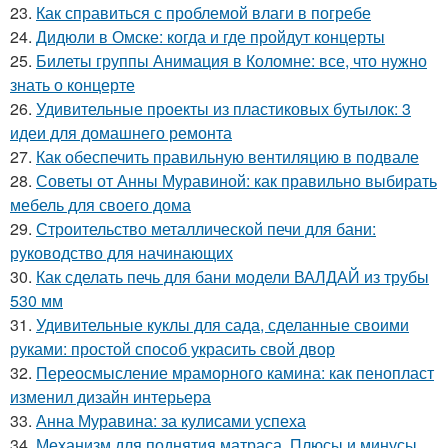
23.
Как справиться с проблемой влаги в погребе
24.
Дидюли в Омске: когда и где пройдут концерты
25.
Билеты группы Анимация в Коломне: все, что нужно
знать о концерте
26.
Удивительные проекты из пластиковых бутылок: 3
идеи для домашнего ремонта
27.
Как обеспечить правильную вентиляцию в подвале
28.
Советы от Анны Муравиной: как правильно выбирать
мебель для своего дома
29.
Строительство металлической печи для бани:
руководство для начинающих
30.
Как сделать печь для бани модели ВАЛДАЙ из трубы
530 мм
31.
Удивительные куклы для сада, сделанные своими
руками: простой способ украсить свой двор
32.
Переосмысление мраморного камина: как пенопласт
изменил дизайн интерьера
33.
Анна Муравина: за кулисами успеха
34.
Механизм для поднятия матраса. Плюсы и минусы