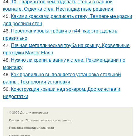
44.
10 + вариантов чем отделать стены в ванной
комнате. Отделка стен. Нестандартные решения
45.
Какими красками расписать стену. Темперные краски
для росписи стен
46.
Перепланировка трёшки в п44: как это сделать
правильно
47.
Печная металлическая труба на крышу. Кровельные
проходки Master Flash
48.
Нужно ли крепить ванну к стене. Рекомендации по
монтажу
49.
Как правильно выполняется установка стальной
ванны. Технология установки
50.
Конструкция крыши над эркером. Достоинства и
недостатки
© 2026 Детали интерьера
Контакты
Пользовательское соглашение
Политика конфидециальности
Обратная связь