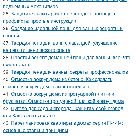
подъемных механизмов
35.
Защитите свой гараж от непогоды с помощью
профлиста: простые инструкции
36.
Создание идеальной пены для ванны: рецепты и
советы
37.
Твердая пена для ванн с лавандой: улучшение
вашего гигиенического опыта
38.
Простой рецепт домашней пены для ванны: все, что
нужно знать
39.
Твердая пена для ванны: секреты профессионалов
40.
Отмостка вокруг дома из бетона. Как сделать
отмостку вокруг дома самостоятельно
41.
Отмостка вокруг дома из тротуарной плитки и
брусчатки. Отмостка тротуарной плиткой вокруг дома
42.
Пугало для сада и огорода. Защитим свой огород,
или Как сделать пугало
43.
Перепланировка квартиры в домах серии П-44М:
основные этапы и принципы