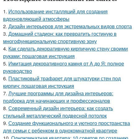
1.
Использование инсталляций для создания
вдохновляющей атмосферы
2.
Дизайн интерьеров для экстремальных видов спорта
3.
Домашний стадион: как превратить гостиную в
многофункциональную спортивную зону
4.
Как сделать декоративную кирпичную стену своими
руками: пошаговая инструкция
5.
Имитация декоративного камня от А до Я: полное
руководство
6.
Пластиковый трафарет для штукатурки стен под
кирпич: пошаговая инструкция
7.
Лучшие программы для дизайна интерьеров:
подборка для начинающих и профессионалов
8.
Современный дизайн интерьера: как создать
стильный металлический подвесной потолок
9.
Создание функционального и уютного пространства
для семьи с ребенком в однокомнатной квартире
10.
Однокомнатная квартира: 10 советов по созданию