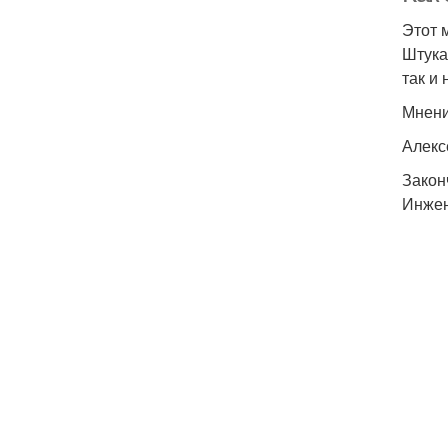
Этот 
Штука
так и
Мнени
Алекс
Закон
Инжен