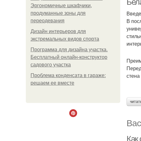
Бел
Эргономичные шкафчики,
Введ
продуманные зоны для
В пос
переодевания
униве
Дизайн интерьеров для
стиль
экстремальных видов спорта
интер
Программа для дизайна участка.
Бесплатный онлайн-конструктор
Преим
садового участка
Перед
стена
Проблема конденсата в гараже:
решаем ее вместе
читат
Вас
Как