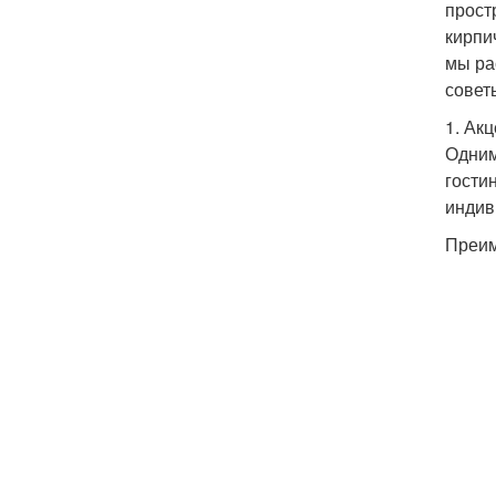
прост
кирпи
мы ра
совет
1. Ак
Одним
гости
индив
Преим