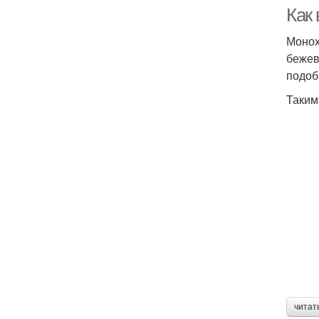
Как
Монох
бежев
подоб
Таким
читат