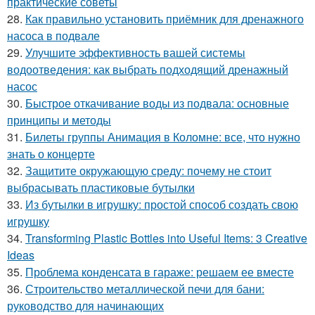
практические советы
28.
Как правильно установить приёмник для дренажного
насоса в подвале
29.
Улучшите эффективность вашей системы
водоотведения: как выбрать подходящий дренажный
насос
30.
Быстрое откачивание воды из подвала: основные
принципы и методы
31.
Билеты группы Анимация в Коломне: все, что нужно
знать о концерте
32.
Защитите окружающую среду: почему не стоит
выбрасывать пластиковые бутылки
33.
Из бутылки в игрушку: простой способ создать свою
игрушку
34.
Transforming Plastic Bottles into Useful Items: 3 Creative
Ideas
35.
Проблема конденсата в гараже: решаем ее вместе
36.
Строительство металлической печи для бани:
руководство для начинающих