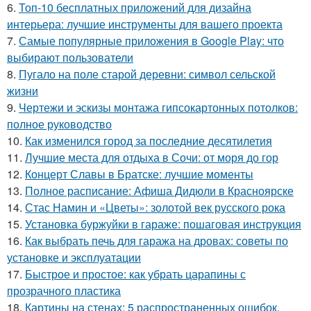
6.
Топ-10 бесплатных приложений для дизайна
интерьера: лучшие инструменты для вашего проекта
7.
Самые популярные приложения в Google Play: что
выбирают пользователи
8.
Пугало на поле старой деревни: символ сельской
жизни
9.
Чертежи и эскизы монтажа гипсокартонных потолков:
полное руководство
10.
Как изменился город за последние десятилетия
11.
Лучшие места для отдыха в Сочи: от моря до гор
12.
Концерт Славы в Братске: лучшие моменты
13.
Полное расписание: Афиша Дидюли в Красноярске
14.
Стас Намин и «Цветы»: золотой век русского рока
15.
Установка буржуйки в гараже: пошаговая инструкция
16.
Как выбрать печь для гаража на дровах: советы по
установке и эксплуатации
17.
Быстрое и простое: как убрать царапины с
прозрачного пластика
18.
Картины на стенах: 5 распространенных ошибок,