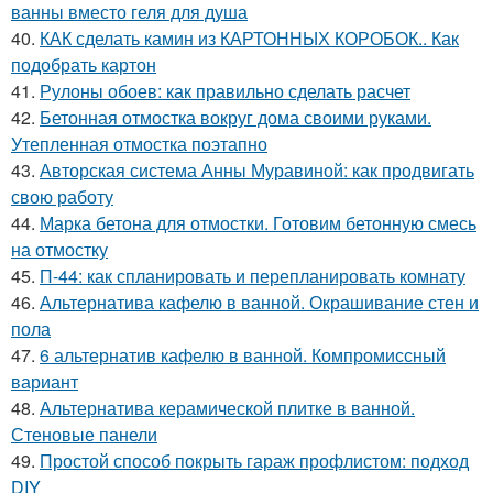
ванны вместо геля для душа
40.
КАК сделать камин из КАРТОННЫХ КОРОБОК.. Как
подобрать картон
41.
Рулоны обоев: как правильно сделать расчет
42.
Бетонная отмостка вокруг дома своими руками.
Утепленная отмостка поэтапно
43.
Авторская система Анны Муравиной: как продвигать
свою работу
44.
Марка бетона для отмостки. Готовим бетонную смесь
на отмостку
45.
П-44: как спланировать и перепланировать комнату
46.
Альтернатива кафелю в ванной. Окрашивание стен и
пола
47.
6 альтернатив кафелю в ванной. Компромиссный
вариант
48.
Альтернатива керамической плитке в ванной.
Стеновые панели
49.
Простой способ покрыть гараж профлистом: подход
DIY