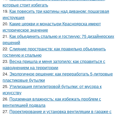
которые стоит избегать
19.
Как повесить три картины над диваном: пошаговая
инструкция
20.
Какие церкви и монастыри Красноярска имеют
историческое значение
21.
Как объединить спальню и гостиную: 75 дизайнерских
решений
22.
Слияние пространств: как правильно объединить
гостиную и спальню
23.
Весна пришла и меня затопило: как справиться с
наводнением на территории
24.
Экологичное решение: как переработать 5-литровые
пластиковые бутылки
25.
Утилизация пятилитровой бутылки: от мусора к
искусству
26.
Подземная влажность: как избежать проблем с
вентиляцией подвала
27.
Проектирование и установка вентиляции в гараже с