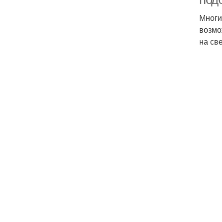
Многи
возмо
на св