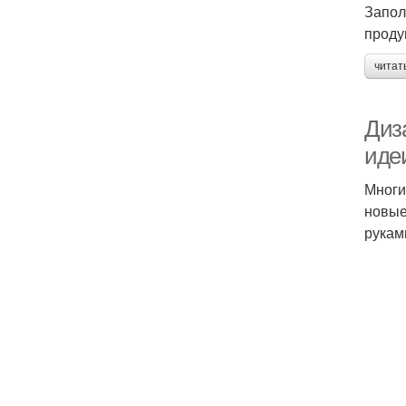
Запол
проду
читат
Диз
идеи
Многи
новые
рукам