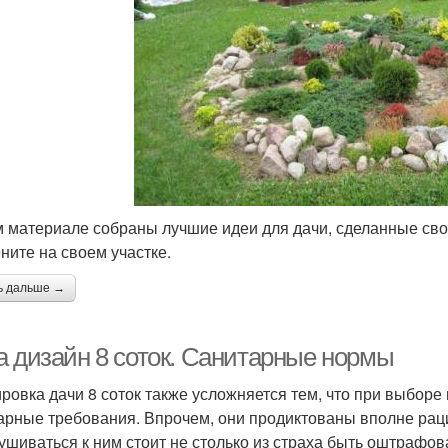
м материале собраны лучшие идеи для дачи, сделанные сво
ните на своем участке.
ь дальше →
а дизайн 8 соток. Санитарные нормы
ровка дачи 8 соток также усложняется тем, что при выбор
арные требования. Впрочем, они продиктованы вполне ра
ушиваться к ним стоит не столько из страха быть оштрафо