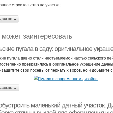
онное строительство на участке;
ь дальше →
 может заинтересовать
ские пугала в саду: оригинальное украше
кие пугала давно стали неотъемлемой частью сельского пе
 постепенно превратились в оригинальное украшение дачных
о защитите свои посевы от пернатых воров, но и добавите 
ь дальше →
 обустроить маленький дачный участок. Д
борка отличных идей для оформления и с