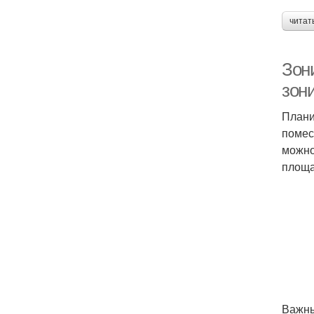
читат
Зони
зон
Плани
помес
можно
площа
Важны