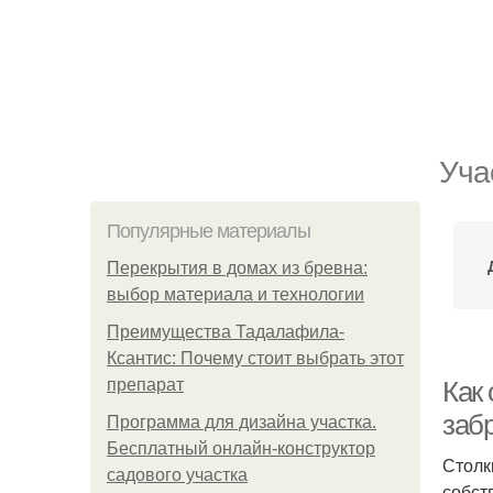
Уча
Популярные материалы
Перекрытия в домах из бревна:
выбор материала и технологии
Преимущества Тадалафила-
Ксантис: Почему стоит выбрать этот
препарат
Как
заб
Программа для дизайна участка.
Бесплатный онлайн-конструктор
Столк
садового участка
собст