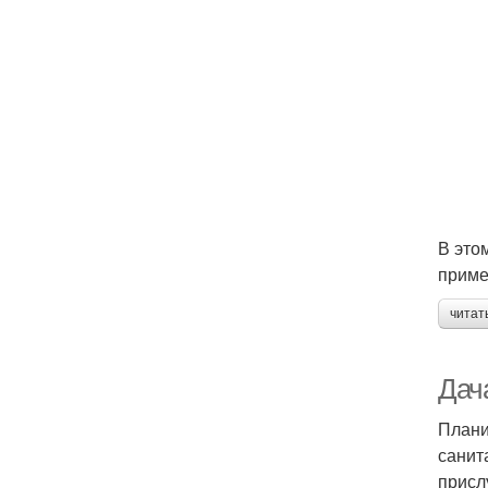
В это
приме
читат
Дач
Плани
санит
присл