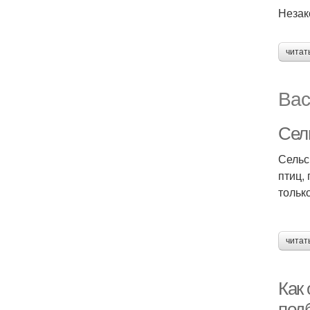
Незак
читат
Вас
Сель
Сельс
птиц,
тольк
читат
Как
под