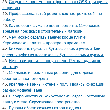
38.
Создание современного фронтона из OSB: принципы
и приемы
39.
Профессиональный ремонт: как настроить себя на
работу
40.
Как не сойти с ума во время ремонта. Сэкономьте
время на поездках в строительный магазин
41.
Чем можно отделать ванную кроме плитки.
Керамическая плитка – проверено временем
42.
Как сделать пуфик из бутылок своими руками. Как
сделать пуфик из пластиковых бутылок своими руками.
43.
Нужно ли крепить ванну к стене. Рекомендации по
монтажу
44.
Стильные и практичные решения для отделки
фронтона частного дома
45.
Крепление ванны к стене и полу. Нюансы фиксации
разных моделей ванн
46.
В подробностях об как установить отдельностоящую
ванну к стене. Окружающее пространство
47.
Рулоны обоев: сколько метров в одном