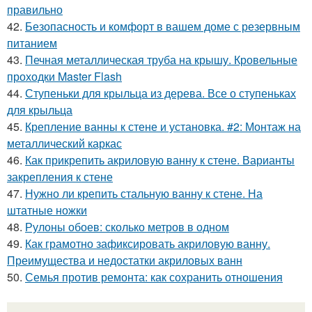
правильно
42.
Безопасность и комфорт в вашем доме с резервным
питанием
43.
Печная металлическая труба на крышу. Кровельные
проходки Master Flash
44.
Ступеньки для крыльца из дерева. Все о ступеньках
для крыльца
45.
Крепление ванны к стене и установка. #2: Монтаж на
металлический каркас
46.
Как прикрепить акриловую ванну к стене. Варианты
закрепления к стене
47.
Нужно ли крепить стальную ванну к стене. На
штатные ножки
48.
Рулоны обоев: сколько метров в одном
49.
Как грамотно зафиксировать акриловую ванну.
Преимущества и недостатки акриловых ванн
50.
Семья против ремонта: как сохранить отношения