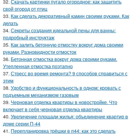
32.
Скачать картинки пугало огородное: как защитить
свой огород от птиц
33.
Как сделать декоративный камин своими руками. Как
делать
34.
Секреты создания идеальной пены для ванны:
подробный инструктаж
35.
Как залить бетонную отмостку вокруг дома своими
руками. Разновидности отмосток
36.
Бетонная отмостка вокруг дома своими руками.
Утепленная отмостка поэтапно
37.
Стресс во время ремонта? 9 способов справиться с
этим
38.
Удобство и функциональность в одном: кровать с
подъемным механизмом газовым
39.
Черновая отделка квартиры в новостройке. Что
включает в себя черновая отделка квартиры
40.
Увеличение площади жилья: объединение квартир в
доме серии П-44
41.
Перепланировка трёшки в п44: как это сделать