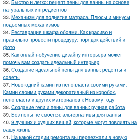
32.
Быстро и легко: рецепт пены для ванны на основе
натуральных ингредиентов
33.
Механизм для поднятия матраса. Плюсы и минусы
подъемных механизмов
34.
Реставрация шкафа обоями. Как красиво и
правильно провести процедуру: порядок действий и
фото
35.
Как онлайн-обучение дизайну интерьера может
помочь вам создать идеальный интерьер
36.
Создание идеальной пены для ванны: рецепты и
советы
37.
Новогодний камин из пенопласта своими руками.
Камин своими руками декоративный из коробок,
пенопласта и других материалов к Новому году
38.
Создание гели и пены для ванны: ручная работа
39.
Без пены не смоется: альтернативы для ванны
40.
9 лучших и худших вещей, которые могут повлиять на
вашу жизнь
41.
На какой стадии ремонта вы переезжали в новую