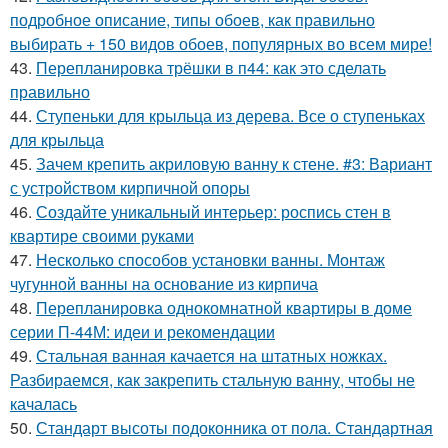
подробное описание, типы обоев, как правильно
выбирать + 150 видов обоев, популярных во всем мире!
43.
Перепланировка трёшки в п44: как это сделать
правильно
44.
Ступеньки для крыльца из дерева. Все о ступеньках
для крыльца
45.
Зачем крепить акриловую ванну к стене. #3: Вариант
с устройством кирпичной опоры
46.
Создайте уникальный интерьер: роспись стен в
квартире своими руками
47.
Несколько способов установки ванны. Монтаж
чугунной ванны на основание из кирпича
48.
Перепланировка однокомнатной квартиры в доме
серии П-44М: идеи и рекомендации
49.
Стальная ванная качается на штатных ножках.
Разбираемся, как закрепить стальную ванну, чтобы не
качалась
50.
Стандарт высоты подоконника от пола. Стандартная