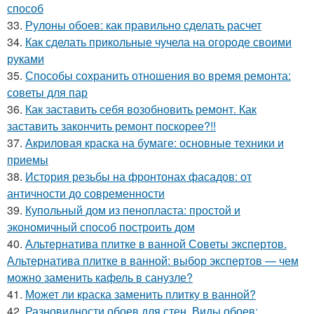
способ
33.
Рулоны обоев: как правильно сделать расчет
34.
Как сделать прикольные чучела на огороде своими
руками
35.
Способы сохранить отношения во время ремонта:
советы для пар
36.
Как заставить себя возобновить ремонт. Как
заставить закончить ремонт поскорее?!!
37.
Акриловая краска на бумаге: основные техники и
приемы
38.
История резьбы на фронтонах фасадов: от
античности до современности
39.
Купольный дом из пенопласта: простой и
экономичный способ построить дом
40.
Альтернатива плитке в ванной Советы экспертов.
Альтернатива плитке в ванной: выбор экспертов — чем
можно заменить кафель в санузле?
41.
Может ли краска заменить плитку в ванной?
42.
Разновидности обоев для стен. Виды обоев: