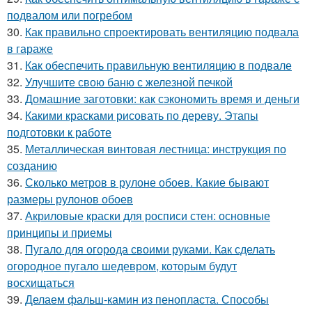
подвалом или погребом
30.
Как правильно спроектировать вентиляцию подвала
в гараже
31.
Как обеспечить правильную вентиляцию в подвале
32.
Улучшите свою баню с железной печкой
33.
Домашние заготовки: как сэкономить время и деньги
34.
Какими красками рисовать по дереву. Этапы
подготовки к работе
35.
Металлическая винтовая лестница: инструкция по
созданию
36.
Сколько метров в рулоне обоев. Какие бывают
размеры рулонов обоев
37.
Акриловые краски для росписи стен: основные
принципы и приемы
38.
Пугало для огорода своими руками. Как сделать
огородное пугало шедевром, которым будут
восхищаться
39.
Делаем фальш-камин из пенопласта. Способы