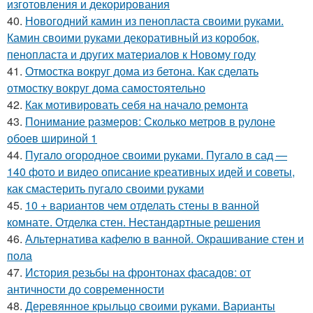
изготовления и декорирования
40.
Новогодний камин из пенопласта своими руками.
Камин своими руками декоративный из коробок,
пенопласта и других материалов к Новому году
41.
Отмостка вокруг дома из бетона. Как сделать
отмостку вокруг дома самостоятельно
42.
Как мотивировать себя на начало ремонта
43.
Понимание размеров: Сколько метров в рулоне
обоев шириной 1
44.
Пугало огородное своими руками. Пугало в сад —
140 фото и видео описание креативных идей и советы,
как смастерить пугало своими руками
45.
10 + вариантов чем отделать стены в ванной
комнате. Отделка стен. Нестандартные решения
46.
Альтернатива кафелю в ванной. Окрашивание стен и
пола
47.
История резьбы на фронтонах фасадов: от
античности до современности
48.
Деревянное крыльцо своими руками. Варианты