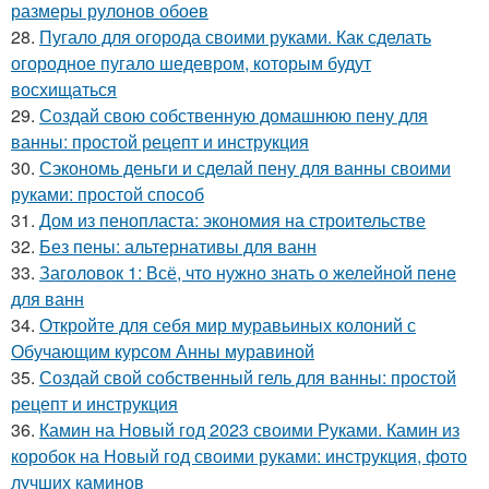
размеры рулонов обоев
28.
Пугало для огорода своими руками. Как сделать
огородное пугало шедевром, которым будут
восхищаться
29.
Создай свою собственную домашнюю пену для
ванны: простой рецепт и инструкция
30.
Сэкономь деньги и сделай пену для ванны своими
руками: простой способ
31.
Дом из пенопласта: экономия на строительстве
32.
Без пены: альтернативы для ванн
33.
Заголовок 1: Всё, что нужно знать о желейной пенe
для ванн
34.
Откройте для себя мир муравьиных колоний с
Обучающим курсом Анны муравиной
35.
Создай свой собственный гель для ванны: простой
рецепт и инструкция
36.
Камин на Новый год 2023 своими Руками. Камин из
коробок на Новый год своими руками: инструкция, фото
лучших каминов