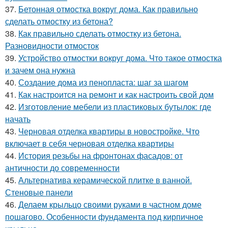
37.
Бетонная отмостка вокруг дома. Как правильно
сделать отмостку из бетона?
38.
Как правильно сделать отмостку из бетона.
Разновидности отмосток
39.
Устройство отмостки вокруг дома. Что такое отмостка
и зачем она нужна
40.
Создание дома из пенопласта: шаг за шагом
41.
Как настроится на ремонт и как настроить свой дом
42.
Изготовление мебели из пластиковых бутылок: где
начать
43.
Черновая отделка квартиры в новостройке. Что
включает в себя черновая отделка квартиры
44.
История резьбы на фронтонах фасадов: от
античности до современности
45.
Альтернатива керамической плитке в ванной.
Стеновые панели
46.
Делаем крыльцо своими руками в частном доме
пошагово. Особенности фундамента под кирпичное