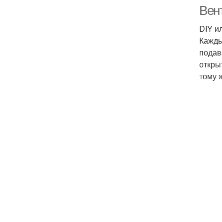
Вен
DIY и
Кажды
подав
откры
тому 