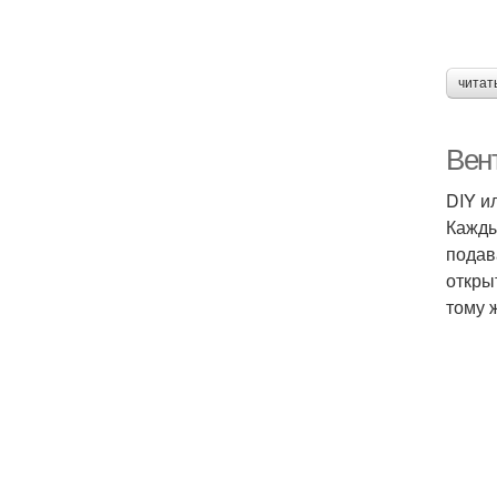
читат
Вен
DIY и
Кажды
подав
откры
тому 