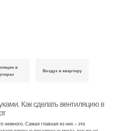
иляции в
Воздух в квартиру
ртирах
уками. Как сделать вентиляцию в
от
о немного. Самая главная из них – это
оздают плотные посадочные места, все же не