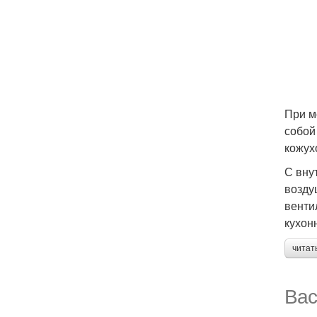
При м
собой
кожух
С вну
возду
венти
кухон
читат
Вас