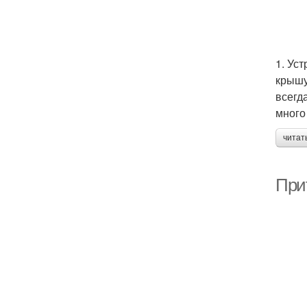
1. Ус
крышу
всегд
много
читат
Прит