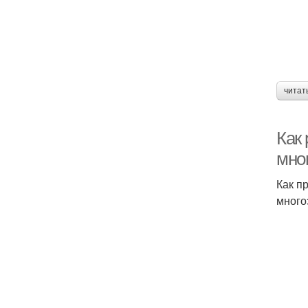
читат
Как
мно
Как п
много