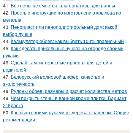
41.
Без пены не смоется: альтернативы для ванны
42.
Простые инструкции по изготовлению крыльца из
металла
43.
Пенопласт или пенополистирольный дом: какой
выбор лучше
44.
Калькулятор обоев: как выбрать 100% правильный
45.
Как сделать прикольные чучела на огороде своими
руками
46.
Сделай сам: интересные проекты для детей и
родителей
47.
Белорусский волновой шифер: качество и
экологичность
48.
Рулоны обоев: размеры и расчет количества метров
49.
Чем покрыть стены в ванной кроме плитки. Вариант
2: Краска
50.
Крыльцо своими руками из дерева с навесом. Общие
рекомендации