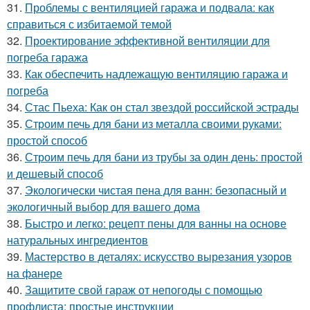
31.
Проблемы с вентиляцией гаража и подвала: как
справиться с избитаемой темой
32.
Проектирование эффективной вентиляции для
погреба гаража
33.
Как обеспечить надлежащую вентиляцию гаража и
погреба
34.
Стас Пьеха: Как он стал звездой российской эстрады
35.
Строим печь для бани из металла своими руками:
простой способ
36.
Строим печь для бани из трубы за один день: простой
и дешевый способ
37.
Экологически чистая пена для ванн: безопасный и
экологичный выбор для вашего дома
38.
Быстро и легко: рецепт пены для ванны на основе
натуральных ингредиентов
39.
Мастерство в деталях: искусство вырезания узоров
на фанере
40.
Защитите свой гараж от непогоды с помощью
профлиста: простые инструкции