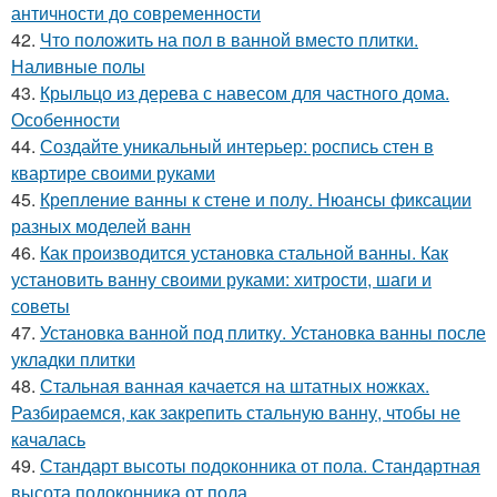
античности до современности
42.
Что положить на пол в ванной вместо плитки.
Наливные полы
43.
Крыльцо из дерева с навесом для частного дома.
Особенности
44.
Создайте уникальный интерьер: роспись стен в
квартире своими руками
45.
Крепление ванны к стене и полу. Нюансы фиксации
разных моделей ванн
46.
Как производится установка стальной ванны. Как
установить ванну своими руками: хитрости, шаги и
советы
47.
Установка ванной под плитку. Установка ванны после
укладки плитки
48.
Стальная ванная качается на штатных ножках.
Разбираемся, как закрепить стальную ванну, чтобы не
качалась
49.
Стандарт высоты подоконника от пола. Стандартная
высота подоконника от пола