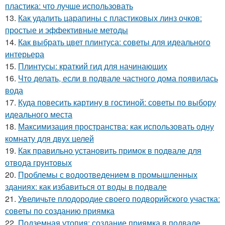
пластика: что лучше использовать
13.
Как удалить царапины с пластиковых линз очков:
простые и эффективные методы
14.
Как выбрать цвет плинтуса: советы для идеального
интерьера
15.
Плинтусы: краткий гид для начинающих
16.
Что делать, если в подвале частного дома появилась
вода
17.
Куда повесить картину в гостиной: советы по выбору
идеального места
18.
Максимизация пространства: как использовать одну
комнату для двух целей
19.
Как правильно установить примок в подвале для
отвода грунтовых
20.
Проблемы с водоотведением в промышленных
зданиях: как избавиться от воды в подвале
21.
Увеличьте плодородие своего подворийского участка:
советы по созданию приямка
22.
Подземная утопия: создание приямка в подвале