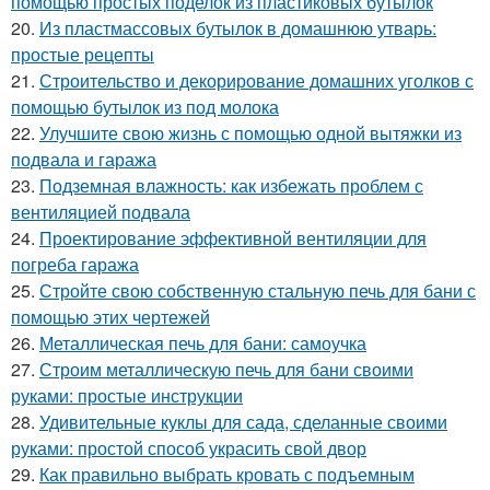
помощью простых поделок из пластиковых бутылок
20.
Из пластмассовых бутылок в домашнюю утварь:
простые рецепты
21.
Строительство и декорирование домашних уголков с
помощью бутылок из под молока
22.
Улучшите свою жизнь с помощью одной вытяжки из
подвала и гаража
23.
Подземная влажность: как избежать проблем с
вентиляцией подвала
24.
Проектирование эффективной вентиляции для
погреба гаража
25.
Стройте свою собственную стальную печь для бани с
помощью этих чертежей
26.
Металлическая печь для бани: самоучка
27.
Строим металлическую печь для бани своими
руками: простые инструкции
28.
Удивительные куклы для сада, сделанные своими
руками: простой способ украсить свой двор
29.
Как правильно выбрать кровать с подъемным