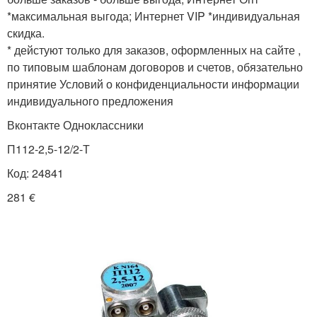
*максимальная выгода; Интернет VIP *индивидуальная
скидка.
* дейстуют только для заказов, оформленных на сайте ,
по типовым шаблонам договоров и счетов, обяза­тель­но
принятие Условий о конфи­ден­циальности инфор­ма­ции
инди­видуаль­ного пред­ло­жения
Вконтакте Одноклассники
П112-2,5-12/2-Т
Код: 24841
281 €