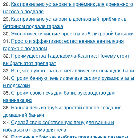
28.
Как правильно установить приёмник для дренажного
насоса в подвале
29.
Как правильно установить дренажный приёмник в
бетонном подвале гаража
30.
Экологически чистые проекты из 5-литровой бутылки
31.
Просто и эффективно: естественная вентиляция
гаража с подвалом
32.
Преимущества Тадалафила-Ксантис: Почему стоит
выбрать этот препарат
33.
Все, что нужно знать о металлических печах для бани
34.
Строим банную печь из железа своими руками: этапы
и подсказки
35.
Строим свою печь для бани: руководство для
начинающих
36.
Банная печь из трубы: простой способ создания
домашней баньки
37.
Сделай свою собственную пену для ванны и
избавься от крема для тела
38.
Рулонные обои: как выбрать правильные размеры