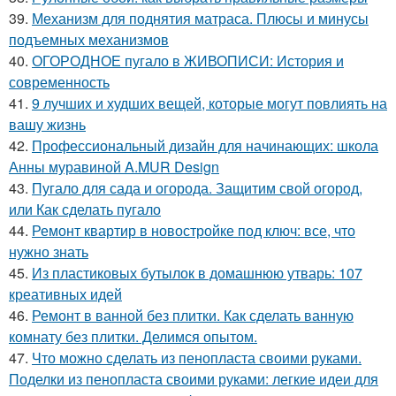
39.
Механизм для поднятия матраса. Плюсы и минусы
подъемных механизмов
40.
ОГОРОДНОЕ пугало в ЖИВОПИСИ: История и
современность
41.
9 лучших и худших вещей, которые могут повлиять на
вашу жизнь
42.
Профессиональный дизайн для начинающих: школа
Анны муравиной A.MUR Design
43.
Пугало для сада и огорода. Защитим свой огород,
или Как сделать пугало
44.
Ремонт квартир в новостройке под ключ: все, что
нужно знать
45.
Из пластиковых бутылок в домашнюю утварь: 107
креативных идей
46.
Ремонт в ванной без плитки. Как сделать ванную
комнату без плитки. Делимся опытом.
47.
Что можно сделать из пенопласта своими руками.
Поделки из пенопласта своими руками: легкие идеи для