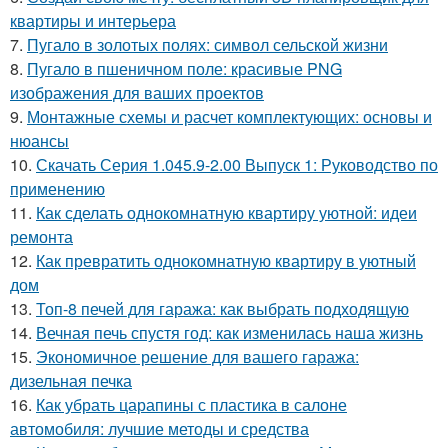
квартиры и интерьера
7.
Пугало в золотых полях: символ сельской жизни
8.
Пугало в пшеничном поле: красивые PNG
изображения для ваших проектов
9.
Монтажные схемы и расчет комплектующих: основы и
нюансы
10.
Скачать Серия 1.045.9-2.00 Выпуск 1: Руководство по
применению
11.
Как сделать однокомнатную квартиру уютной: идеи
ремонта
12.
Как превратить однокомнатную квартиру в уютный
дом
13.
Топ-8 печей для гаража: как выбрать подходящую
14.
Вечная печь спустя год: как изменилась наша жизнь
15.
Экономичное решение для вашего гаража:
дизельная печка
16.
Как убрать царапины с пластика в салоне
автомобиля: лучшие методы и средства