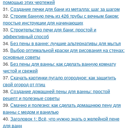
помощью этих чертежей
31.
Создание печки для бани из металла: шаг за шагом
32.
Строим банную печь из 426 трубы с вечным баком:
простые инструкции для начинающих
33.
Строительство печи для бани: простой и
эффективный способ
34.
Без пены в ванне: лучшие альтернативы для мытья
35.
Выбор оптимальной краски для рисования на стенах:
основные советы
36.
Без пены для ванны: как сделать ванную комнату
чистой и свежей
37.
Скачать картинки пугало огородное: как защитить
свой огород от птиц
38.
Создание домашней пены для ванны: простой
рецепт и полезные советы
39.
Смачно и полезно: как сделать домашнюю пену для
ванны с медом и ванилью
40.
Заголовок 1: Всё, что нужно знать о желейной пенe
для ванн