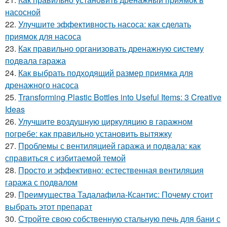
насосной
22.
Улучшите эффективность насоса: как сделать
приямок для насоса
23.
Как правильно организовать дренажную систему
подвала гаража
24.
Как выбрать подходящий размер приямка для
дренажного насоса
25.
Transforming Plastic Bottles into Useful Items: 3 Creative
Ideas
26.
Улучшите воздушную циркуляцию в гаражном
погребе: как правильно установить вытяжку
27.
Проблемы с вентиляцией гаража и подвала: как
справиться с избитаемой темой
28.
Просто и эффективно: естественная вентиляция
гаража с подвалом
29.
Преимущества Тадалафила-Ксантис: Почему стоит
выбрать этот препарат
30.
Стройте свою собственную стальную печь для бани с