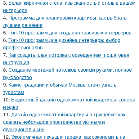
3.
Белая кирпичная стена: изысканность и стиль в вашем
интерьере
4.
Программа для планировки квартиры: как выбрать
лучшее решение
5.
Топ-10 программ для создания красивых интерьеров
6.
Топ-10 программ для дизайна интерьера: выбор
профессионалов
7.
Как создать план потолка с освещением: пошаговая
инструкция
8.
Создание чертежей потолков своими руками: полное
руководство
9.
Какие традиции и обычаи Москвы стоит узнать
туристам
10.
Бюджетный дизайн однокомнатной квартиры: советы
и идеи
11.
Дизайн однокомнатной квартиры в хрущевке: как
сделать небольшое пространство уютным и
функциональным
12.
Экономичная печь для гаража: как сэкономить на