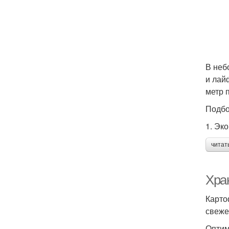
В неб
и лай
метр 
Подбо
1. Эк
читат
Хра
Карто
свеже
Оптим