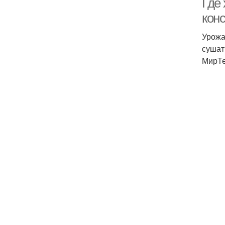
Где 
кон
Урожа
сушат
МирТе