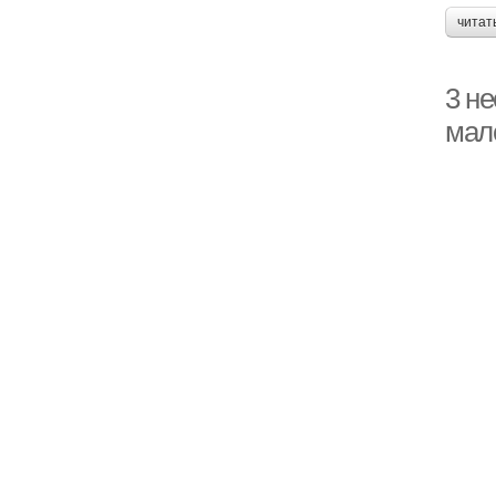
читат
3 н
мало