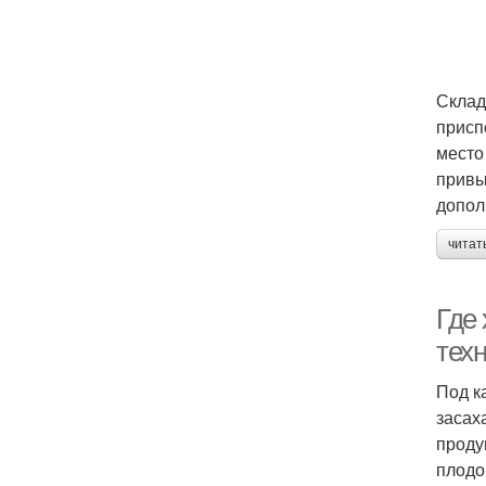
Склад
присп
место
привы
допол
читат
Где
тех
Под к
засах
проду
плодо