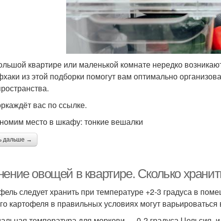
ольшой квартире или маленькой комнате нередко возникаю
фхаки из этой подборки помогут вам оптимально организова
пространства.
ркаждёт вас по ссылке.
ономим место в шкафу: тонкие вешалки
ь дальше →
нение овощей в квартире. Сколько храни
фель следует хранить при температуре +2-3 градуса в пом
го картофеля в правильных условиях могут варьироваться в
альная температура для моркови — 0-2 градуса Цельсия, и