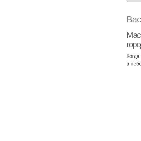
Вас
Маст
горо
Когда
в неб