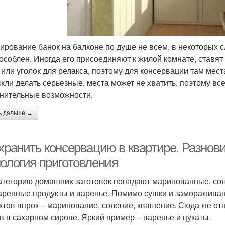
ирование банок на балконе по душе не всем, в некоторых 
особлен. Иногда его присоединяют к жилой комнате, ставя
 или уголок для релакса, поэтому для консервации там места
кли делать серьезные, места может не хватить, поэтому вс
нительные возможности.
ь дальше →
 хранить консервацию в квартире. Разно
нология приготовления
атегорию домашних заготовок попадают маринованные, со
аренные продукты и варенье. Помимо сушки и замораживан
ктов впрок – маринование, соление, квашение. Сюда же отн
в в сахарном сиропе. Яркий пример – варенье и цукаты.