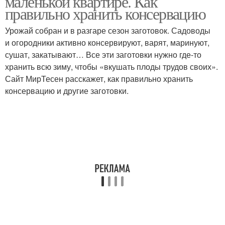
маленькой квартире. Как
квартире
правильно хранить консервацию
Урожай собран и в разгаре сезон заготовок. Садоводы
Пространства в
Хранения в
и огородники активно консервируют, варят, маринуют,
однокомнатной
однокомнатной
сушат, закатывают… Все эти заготовки нужно где-то
квартире
квартире
хранить всю зиму, чтобы «вкушать плоды трудов своих».
Сайт МирТесен расскажет, как правильно хранить
консервацию и другие заготовки.