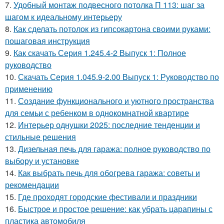
7.
Удобный монтаж подвесного потолка П 113: шаг за
шагом к идеальному интерьеру
8.
Как сделать потолок из гипсокартона своими руками:
пошаговая инструкция
9.
Как скачать Серия 1.245.4-2 Выпуск 1: Полное
руководство
10.
Скачать Серия 1.045.9-2.00 Выпуск 1: Руководство по
применению
11.
Создание функционального и уютного пространства
для семьи с ребенком в однокомнатной квартире
12.
Интерьер однушки 2025: последние тенденции и
стильные решения
13.
Дизельная печь для гаража: полное руководство по
выбору и установке
14.
Как выбрать печь для обогрева гаража: советы и
рекомендации
15.
Где проходят городские фестивали и праздники
16.
Быстрое и простое решение: как убрать царапины с
пластика автомобиля