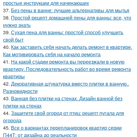
простые инструкции для начинающих
37.
Без пены в ванне: лучшие альтернативы для мытья
38.
Простой рецепт домашней пены для ванны: все, что
нужно знать
39.
Сухая пена для ванны: простой способ улучшить
свой быт
40.
Как заставить себя начать делать ремонт в квартире.
Как мотивировать себя на начало ремонта
41.
На какой стадии ремонта вы переезжали в новую
квартиру. Последовательность работ во время ремонта
квартиры
42.
Декоративная штукатурка вместо плитки в ванную..
Разновидности
43.
Ванная без плитки на стенах. Дизайн ванной без
плитки на стенах
44.
Защитите свой огород от птиц: рецепт пугала для
огорода
45.
Все о вариантах перепланировок квартир серии
П44Т: от дизайна до реальности