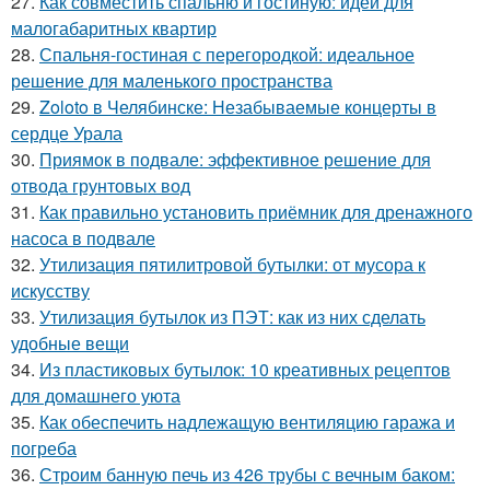
27.
Как совместить спальню и гостиную: идеи для
малогабаритных квартир
28.
Спальня-гостиная с перегородкой: идеальное
решение для маленького пространства
29.
Zoloto в Челябинске: Незабываемые концерты в
сердце Урала
30.
Приямок в подвале: эффективное решение для
отвода грунтовых вод
31.
Как правильно установить приёмник для дренажного
насоса в подвале
32.
Утилизация пятилитровой бутылки: от мусора к
искусству
33.
Утилизация бутылок из ПЭТ: как из них сделать
удобные вещи
34.
Из пластиковых бутылок: 10 креативных рецептов
для домашнего уюта
35.
Как обеспечить надлежащую вентиляцию гаража и
погреба
36.
Строим банную печь из 426 трубы с вечным баком: