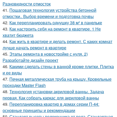
Разновидности отмосток
41.
Пошаговая технология устройства бетонной
отмостки.. Выбор времени и подготовка почвы
42.
Как перепланировать однушку 38 м² в панельке
43.
Как настроить себя на ремонт в квартире. 1 Не
хватит бюджета
44.
Как жить в квартире и делать ремонт. С каких комнат
лучше начать ремонт в квартире
45.
Этапы ремонта в новостройке с нуля. 2)
Разработайте дизайн проект
46.
Какими сделать стены в ванной кроме плитки. Плитка
и ее виды
47.
Печная металлическая труба на крышу. Кровельные
проходки Master Flash
48.
Технология установки акриловой ванны. Задача
первая. Как собрать каркас для акриловой ванны
49.
Перепланировка квартир в домах серии П-44:
основные принципы и рекомендации
50.
Стандарт высоты подоконника от пола. Стандартная